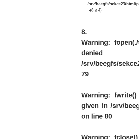
/srv/beegfs/sekce23/html/po
¬(8 ≤ 4)
8.
Warning
: fopen(.
de
/srv/beegfs/sekce2
79
Warning
: fwrite
given in
/srv/beeg
on line
80
Warning
: fclose