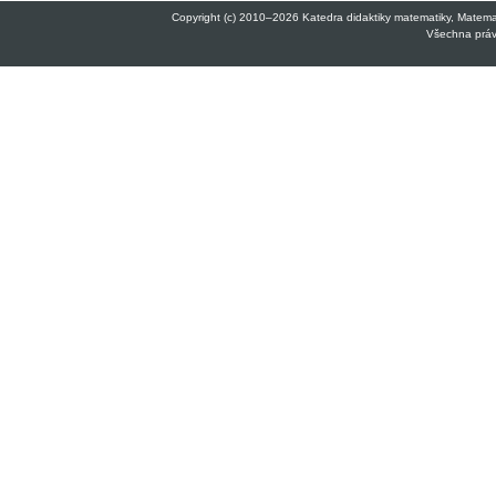
Copyright (c) 2010–2026 Katedra didaktiky matematiky, Matemati
Všechna práva