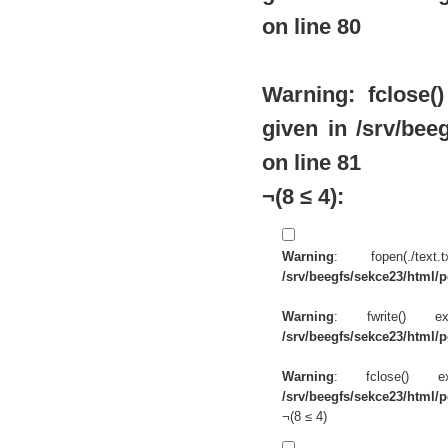
on line
80
Warning
: fclose
given in
/srv/beeg
on line
81
¬(8 ≤ 4):
Warning
: fopen(./te
/srv/beegfs/sekce23/html/po
Warning
: fwrite() 
/srv/beegfs/sekce23/html/po
Warning
: fclose() 
/srv/beegfs/sekce23/html/po
¬(8 ≤ 4)