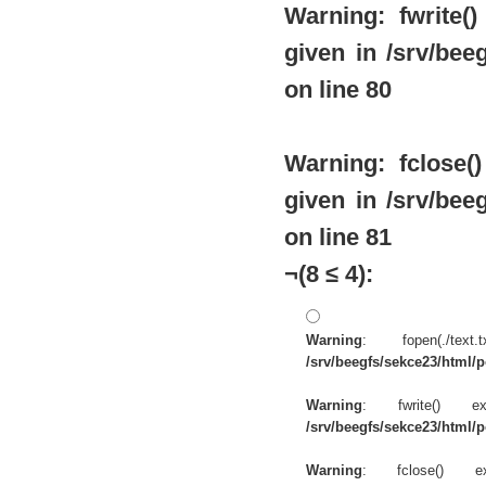
Warning
: fwrite
given in
/srv/beeg
on line
80
Warning
: fclose
given in
/srv/beeg
on line
81
¬(8 ≤ 4):
Warning
: fopen(./te
/srv/beegfs/sekce23/html/po
Warning
: fwrite() 
/srv/beegfs/sekce23/html/po
Warning
: fclose() 