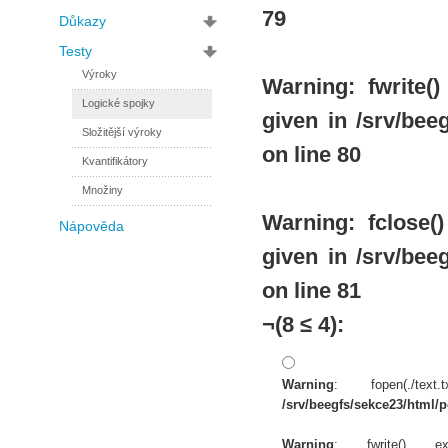
79
Důkazy
Testy
Výroky
Warning
: fwrite
Logické spojky
given in
/srv/beeg
Složitější výroky
on line
80
Kvantifikátory
Množiny
Warning
: fclose
Nápověda
given in
/srv/beeg
on line
81
¬(8 ≤ 4):
Warning
: fopen(./te
/srv/beegfs/sekce23/html/po
Warning
: fwrite() 