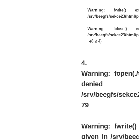
Warning
: fwrite() 
/srv/beegfs/sekce23/html/po
Warning
: fclose() 
/srv/beegfs/sekce23/html/po
¬(8 ≤ 4)
4.
Warning
: fopen(.
de
/srv/beegfs/sekce2
79
Warning
: fwrite
given in
/srv/beeg