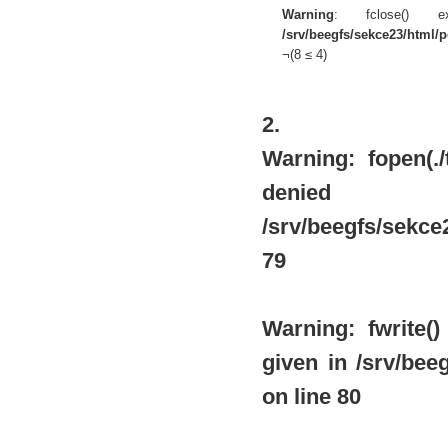
Warning
: fclose() 
/srv/beegfs/sekce23/html/po
¬(8 ≤ 4)
2.
Warning
: fopen(.
de
/srv/beegfs/sekce2
79
Warning
: fwrite
given in
/srv/beeg
on line
80