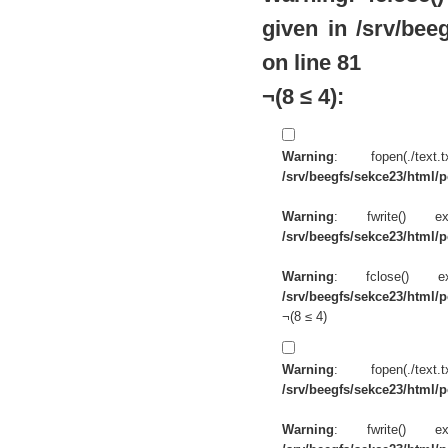
given in
/srv/beeg
on line
81
¬(8 ≤ 4):
Warning
: fopen(./te
/srv/beegfs/sekce23/html/po
Warning
: fwrite() 
/srv/beegfs/sekce23/html/po
Warning
: fclose() 
/srv/beegfs/sekce23/html/po
¬(8 ≤ 4)
Warning
: fopen(./te
/srv/beegfs/sekce23/html/po
Warning
: fwrite() 