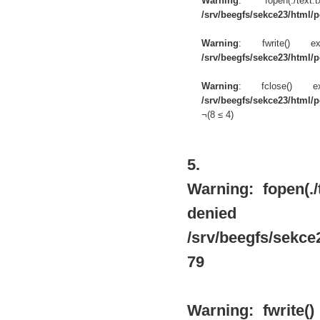
Warning
: fopen(./te
/srv/beegfs/sekce23/html/po
Warning
: fwrite() 
/srv/beegfs/sekce23/html/po
Warning
: fclose() 
/srv/beegfs/sekce23/html/po
¬(8 ≤ 4)
5.
Warning
: fopen(.
de
/srv/beegfs/sekce2
79
Warning
: fwrite