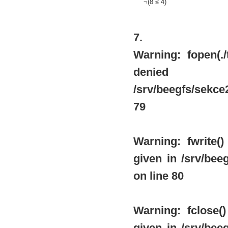
¬(8 ≤ 4)
7.
Warning
: fopen(.
de
/srv/beegfs/sekce2
79
Warning
: fwrite
given in
/srv/beeg
on line
80
Warning
: fclose
given in
/srv/beeg