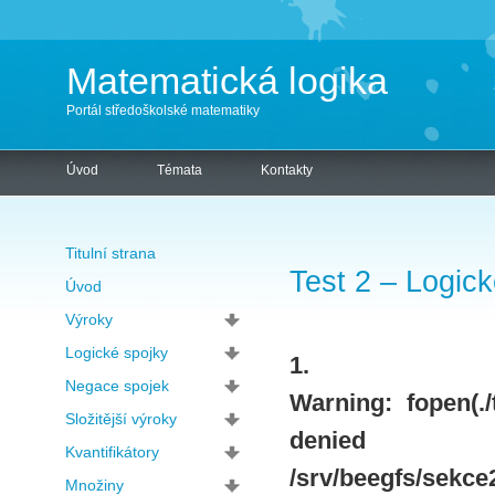
Matematická logika
Portál středoškolské matematiky
Úvod
Témata
Kontakty
Titulní strana
Test 2 – Logick
Úvod
Výroky
Logické spojky
1.
Negace spojek
Warning
: fopen(.
Složitější výroky
de
Kvantifikátory
/srv/beegfs/sekce2
Množiny