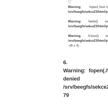
Warning
: fopen(./te
/srv/beegfs/sekce23/html/po
Warning
: fwrite() 
/srv/beegfs/sekce23/html/po
Warning
: fclose() 
/srv/beegfs/sekce23/html/po
¬(8 ≤ 4)
6.
Warning
: fopen(.
de
/srv/beegfs/sekce2
79