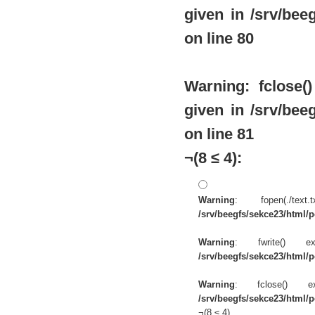
given in
/srv/beeg
on line
80
Warning
: fclose
given in
/srv/beeg
on line
81
¬(8 ≤ 4):
Warning
: fopen(./te
/srv/beegfs/sekce23/html/po
Warning
: fwrite() 
/srv/beegfs/sekce23/html/po
Warning
: fclose() 
/srv/beegfs/sekce23/html/po
¬(8 ≤ 4)