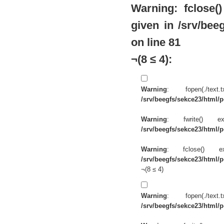
Warning
: fclose
given in
/srv/beeg
on line
81
¬(8 ≤ 4):
Warning
: fopen(./te
/srv/beegfs/sekce23/html/po
Warning
: fwrite() 
/srv/beegfs/sekce23/html/po
Warning
: fclose() 
/srv/beegfs/sekce23/html/po
¬(8 ≤ 4)
Warning
: fopen(./te
/srv/beegfs/sekce23/html/po