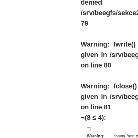
de
/srv/beegfs/sekce2
79
Warning
: fwrite
given in
/srv/beeg
on line
80
Warning
: fclose
given in
/srv/beeg
on line
81
¬(8 ≤ 4):
Warning
: fopen(./te