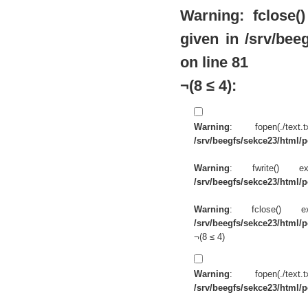
Warning
: fclose
given in
/srv/beeg
on line
81
¬(8 ≤ 4):
Warning
: fopen(./te
/srv/beegfs/sekce23/html/po
Warning
: fwrite() 
/srv/beegfs/sekce23/html/po
Warning
: fclose() 
/srv/beegfs/sekce23/html/po
¬(8 ≤ 4)
Warning
: fopen(./te
/srv/beegfs/sekce23/html/po