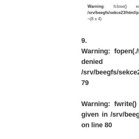
Warning
: fclose() 
/srv/beegfs/sekce23/html/po
¬(8 ≤ 4)
9.
Warning
: fopen(.
de
/srv/beegfs/sekce2
79
Warning
: fwrite
given in
/srv/beeg
on line
80