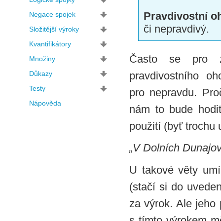
Pravdivostní o
Negace spojek
či nepravdivý.
Složitější výroky
Kvantifikátory
Často se pro zk
Množiny
Důkazy
pravdivostního o
Testy
pro nepravdu. Pr
Nápověda
nám to bude hodit
použití (byť trochu
„V Dolních Dunajovi
U takové věty umí
(stačí si do uvede
za výrok. Ale jeho
s tímto výrokem mě