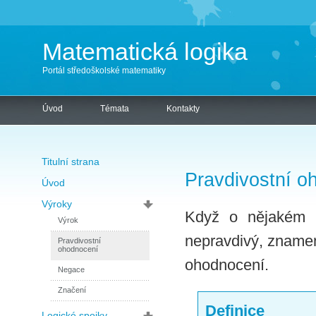
Matematická logika
Portál středoškolské matematiky
Úvod
Témata
Kontakty
Titulní strana
Pravdivostní o
Úvod
Výroky
Když o nějakém v
Výrok
nepravdivý, znamená
Pravdivostní
ohodnocení
ohodnocení.
Negace
Značení
Definice
Logické spojky