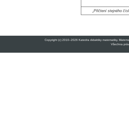
„Přičtení stejného čí
Copyright (c) 2010–2026 Katedra didaktiky matematiky, Matemati
Všechna práva