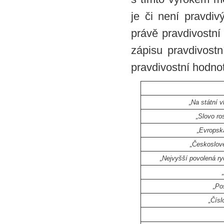
je či není pravdi
právě pravdivostní
zápisu pravdivostn
pravdivostní hodno
„Na státní v
„Slovo ro
„Evropsk
„Českoslove
„Nejvyšší povolená ry
„Po
„Čísl