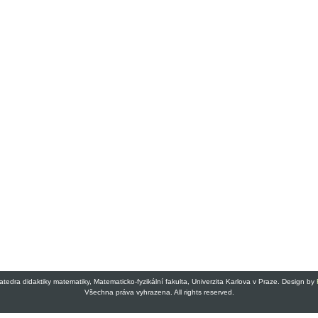
atedra didaktiky matematiky, Matematicko-fyzikální fakulta, Univerzita Karlova v Praze. Design by
Všechna práva vyhrazena. All rights reserved.