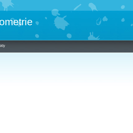
ometrie
kty