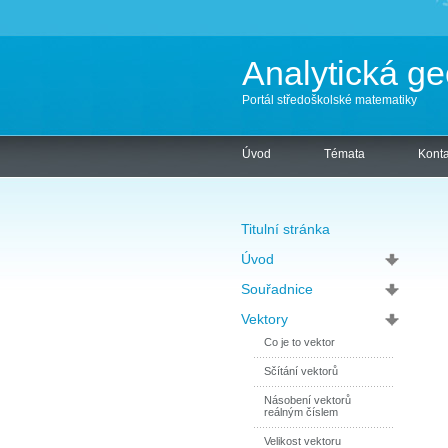
Analytická ge
Portál středoškolské matematiky
Úvod
Témata
Konta
Titulní stránka
Úvod
Souřadnice
Vektory
Co je to vektor
Sčítání vektorů
Násobení vektorů
reálným číslem
Velikost vektoru