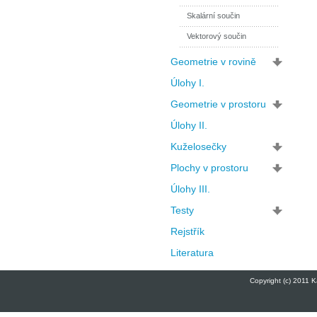
Skalární součin
Vektorový součin
Geometrie v rovině
Úlohy I.
Geometrie v prostoru
Úlohy II.
Kuželosečky
Plochy v prostoru
Úlohy III.
Testy
Rejstřík
Literatura
Copyright (c) 2011 K