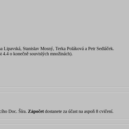
ina Lipavská, Stanislav Mosný, Terka Poláková a Petr Sedláček.
ást 4.4 o konečně souvislých množinách).
cího Doc. Šíra.
Zápočet
dostanete za účast na aspoň 8 cvičení.