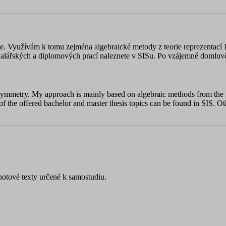
. Využívám k tomu zejména algebraické metody z teorie reprezentací L
lářských a diplomových prací naleznete v SISu. Po vzájemné domluvě 
f symmetry. My approach is mainly based on algebraic methods from the 
of the offered bachelor and master thesis topics can be found in SIS. O
hotové texty určené k samostudiu.