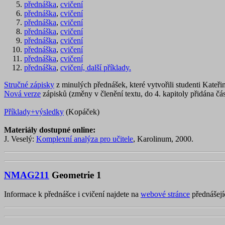
přednáška
,
cvičení
přednáška
,
cvičení
přednáška
,
cvičení
přednáška
,
cvičení
přednáška
,
cvičení
přednáška
,
cvičení
přednáška
,
cvičení
přednáška
,
cvičení,
další příklady.
Stručné zápisky
z minulých přednášek, které vytvořili studenti Kateř
Nová verze
zápisků (změny v členění textu, do 4. kapitoly přidána č
Příklady+výsledky
(Kopáček)
Materiály dostupné online:
J. Veselý:
Komplexní analýza pro učitele
, Karolinum, 2000.
NMAG211
Geometrie 1
Informace k přednášce i cvičení najdete na
webové stránce
přednášejí