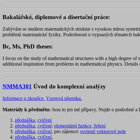
Bakalářské, diplomové a disertační práce:
Zabývám se studiem matematických struktur s vysokou mírou symetrie
problémů matematické fyziky. Podrobnosti o vypsaných tématech baka
Bc, Ms, PhD theses:
I focus on the study of mathematical structures with a high degree o
additional inspiration from problems in mathematical physics. Details 
NMMA301
Úvod do komplexní analýzy
Informace o zkoušce.
Vzorová písemka.
Materiály k předmětu:
Jsou to jen mé přípavy. Nejde o podrobné a 
přednáška
,
cvičení
přednáška
,
cvičení
:
elementární funkce,
řešení
přednáška
,
cvičení
, pro zájemce:
rovinné vektorové pole
přednáška
,
cvičení
,