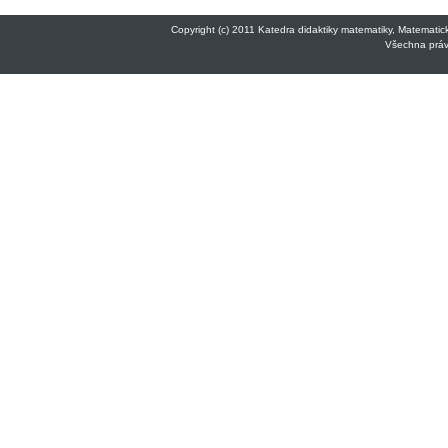
Copyright (c) 2011 Katedra didaktiky matematiky, Matematicko
Všechna práva