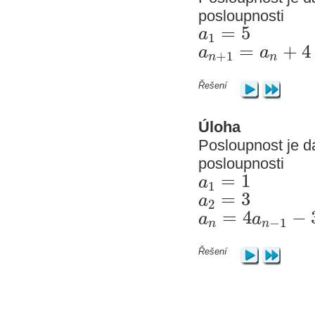
posloupnosti
=
5
a
1
=
+
4
a
a
+
1
n
n
Řešení
Úloha
Posloupnost je d
posloupnosti
=
1
a
1
=
3
a
2
=
4
−
a
a
−
1
n
n
Řešení