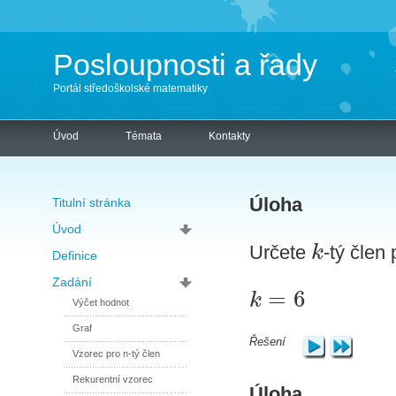
Posloupnosti a řady
Portál středoškolské matematiky
Úvod
Témata
Kontakty
Úloha
Titulní stránka
Úvod
k
Určete
-tý člen
Definice
Zadání
=
6
k
Výčet hodnot
Graf
Řešení
Vzorec pro n-tý člen
Rekurentní vzorec
Úloha