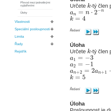
Převod mezi jednotlivými
k
Určete
-tý člen
vyjádřeními
−
=
⋅
2
n
a
n
n
Úlohy
=
4
k
Vlastnosti
Speciální posloupnosti
Řešení
Limita
Řady
Úloha
k
Určete
-tý člen
Rejstřík
=
−
3
a
1
=
−
1
a
2
=
2
a
a
+
2
+
1
n
n
=
5
k
Řešení
Úloha
Posloupnost je d