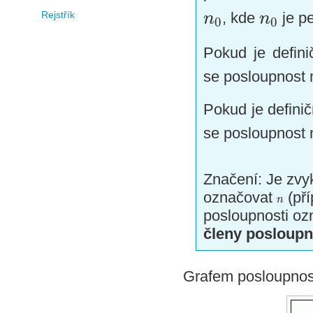
n
n
Rejstřík
, kde
je p
0
0
Pokud je defin
se posloupnost
Pokud je defini
se posloupnost
Značení: Je zvy
označovat
(př
n
posloupnosti o
členy posloupn
Grafem posloupnost