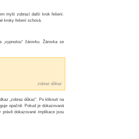
em myši zobrazí další krok řešení.
né kroky řešení schová.
a „vypnutou‟ žárovku. Žárovka se
zobraz důkaz
dkaz „zobraz důkaz‟. Po kliknutí na
nguje opačně. Pokud je dokazovaná
ry právě dokazované implikace jsou