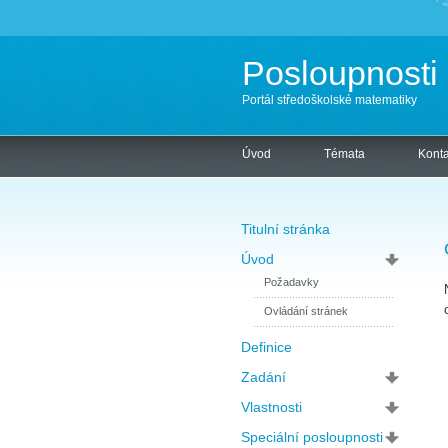
Posloupnosti 
Portál středoškolské matematiky
Úvod
Témata
Konta
Titulní stránka
Úvod
Požadavky
Ovládání stránek
Definice
Zadání
Vlastnosti
Speciální posloupnosti