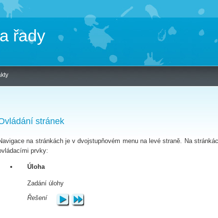
a řady
kty
Ovládání stránek
Navigace na stránkách je v dvojstupňovém menu na levé straně. Na stránkác
ovládacími prvky:
Úloha
Zadání úlohy
Řešení