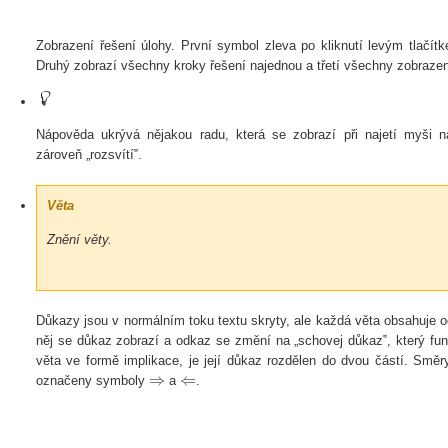
Zobrazení řešení úlohy. První symbol zleva po kliknutí levým tlačítk
Druhý zobrazí všechny kroky řešení najednou a třetí všechny zobraze
Nápověda ukrývá nějakou radu, která se zobrazí při najetí myši n
zároveň „rozsvítí‟.
Věta
Znění věty.
Důkazy jsou v normálním toku textu skryty, ale každá věta obsahuje o
něj se důkaz zobrazí a odkaz se změní na „schovej důkaz‟, který fu
věta ve formě implikace, je její důkaz rozdělen do dvou částí. Smě
⇒
⇐
označeny symboly
a
.