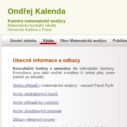
Ondřej Kalenda
Katedra matematické analýzy
Matematicko-fyzikální fakulta
Univerzita Karlova v Praze
Úvodní stránka
Výuka
Obor Matematická analýza
Publika
Obecné informace a odkazy
Konzultační hodiny v semestru:
dle individuální domluvy.
Konzultace jsou také možné e-mailem či online přes zoom
(taktéž po dohodě).
Sbírka příkladů
z matematické analýzy - sestavil Pavel Pyrih
Archiv přednášených kurzů
Archiv příkladů ke cvičením
Archiv zkouškových písemek
Důkazy některých tvrzení