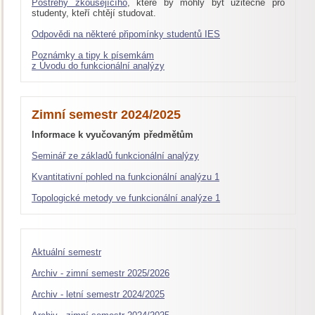
Postřehy zkoušejícího
, které by mohly být užitečné pro
studenty, kteří chtějí studovat.
Odpovědi na některé připomínky studentů IES
Poznámky a tipy k písemkám
z Úvodu do funkcionální analýzy
Zimní semestr 2024/2025
Informace k vyučovaným předmětům
Seminář ze základů funkcionální analýzy
Kvantitativní pohled na funkcionální analýzu 1
Topologické metody ve funkcionální analýze 1
Aktuální semestr
Archiv - zimní semestr 2025/2026
Archiv - letní semestr 2024/2025