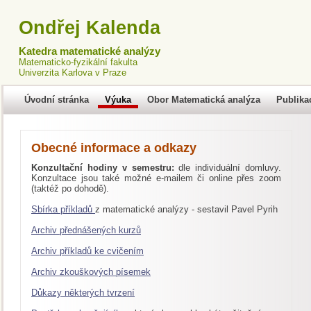
Ondřej Kalenda
Katedra matematické analýzy
Matematicko-fyzikální fakulta
Univerzita Karlova v Praze
Úvodní stránka
Výuka
Obor Matematická analýza
Publika
Obecné informace a odkazy
Konzultační hodiny v semestru:
dle individuální domluvy.
Konzultace jsou také možné e-mailem či online přes zoom
(taktéž po dohodě).
Sbírka příkladů
z matematické analýzy - sestavil Pavel Pyrih
Archiv přednášených kurzů
Archiv příkladů ke cvičením
Archiv zkouškových písemek
Důkazy některých tvrzení