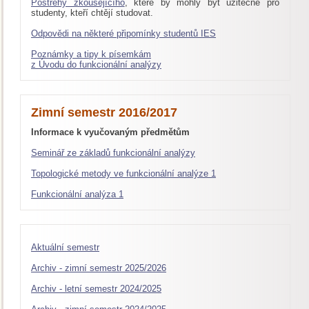
Postřehy zkoušejícího
, které by mohly být užitečné pro
studenty, kteří chtějí studovat.
Odpovědi na některé připomínky studentů IES
Poznámky a tipy k písemkám
z Úvodu do funkcionální analýzy
Zimní semestr 2016/2017
Informace k vyučovaným předmětům
Seminář ze základů funkcionální analýzy
Topologické metody ve funkcionální analýze 1
Funkcionální analýza 1
Aktuální semestr
Archiv - zimní semestr 2025/2026
Archiv - letní semestr 2024/2025