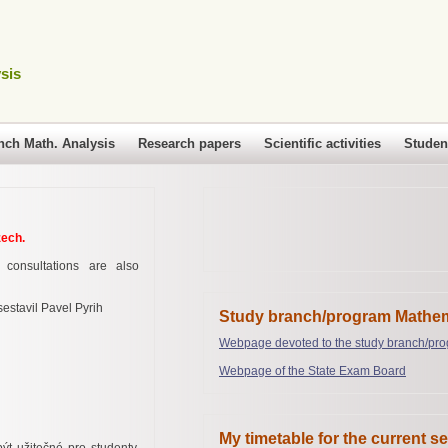
sis
nch Math. Analysis
Research papers
Scientific activities
Studen
zech.
consultations are also
estavil Pavel Pyrih
Study branch/program Mathem
Webpage devoted to the study branch/pro
Webpage of the State Exam Board
My timetable for the current s