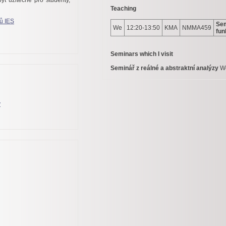
být užitečné pro studenty,
Teaching
ů IES
Sem
We
12:20-13:50
KMA
NMMA459
fun
Seminars which I visit
Seminář z reálné a abstraktní analýzy
We
y