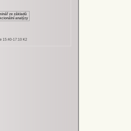
inář ze základů
kcionální analýzy
 15:40-17:10 K2