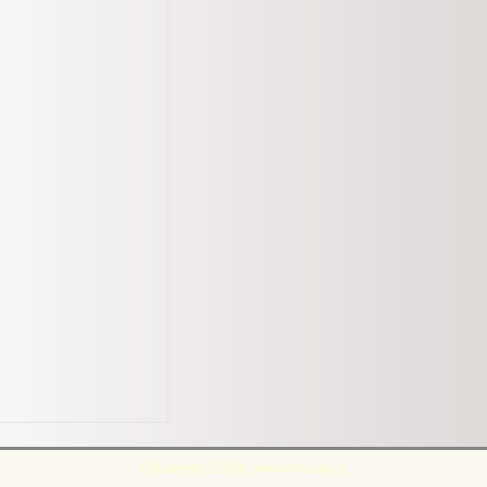
O.Kalenda ©2009. www.mff.cuni.cz