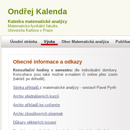
Ondřej Kalenda
Katedra matematické analýzy
Matematicko-fyzikální fakulta
Univerzita Karlova v Praze
Úvodní stránka
Výuka
Obor Matematická analýza
Publika
Obecné informace a odkazy
Konzultační hodiny v semestru:
dle individuální domluvy.
Konzultace jsou také možné e-mailem či online přes zoom
(taktéž po dohodě).
Sbírka příkladů
z matematické analýzy - sestavil Pavel Pyrih
Archiv přednášených kurzů
Archiv příkladů ke cvičením
Archiv zkouškových písemek
Důkazy některých tvrzení