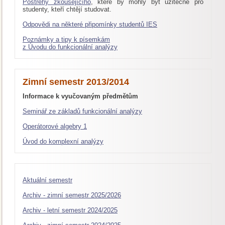
Postřehy zkoušejícího
, které by mohly být užitečné pro
studenty, kteří chtějí studovat.
Odpovědi na některé připomínky studentů IES
Poznámky a tipy k písemkám
z Úvodu do funkcionální analýzy
Zimní semestr 2013/2014
Informace k vyučovaným předmětům
Seminář ze základů funkcionální analýzy
Operátorové algebry 1
Úvod do komplexní analýzy
Aktuální semestr
Archiv - zimní semestr 2025/2026
Archiv - letní semestr 2024/2025