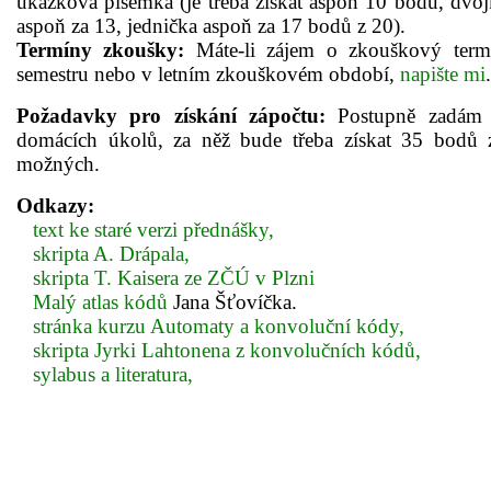
ukázková písemka (je třeba získat aspoň 10 bodů, dvoj
aspoň za 13, jednička aspoň za 17 bodů z 20).
Termíny zkoušky:
Máte-li zájem o zkouškový term
semestru nebo v letním zkouškovém období,
napište mi
.
Požadavky pro získání zápočtu:
Postupně zadám
domácích úkolů, za něž bude třeba získat 35 bodů 
možných.
Odkazy:
text ke staré verzi přednášky,
skripta A. Drápala,
skripta T. Kaisera ze ZČÚ v Plzni
Malý atlas kódů
Jana Šťovíčka.
stránka kurzu Automaty a konvoluční kódy,
skripta Jyrki Lahtonena z konvolučních kódů,
sylabus a literatura,