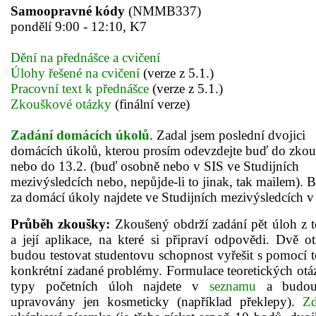
Samoopravné kódy
(NMMB337)
pondělí 9:00 - 12:10, K7
Dění na přednášce a cvičení
Úlohy řešené na cvičení
(verze z 5.1.)
Pracovní text k přednášce
(verze z 5.1.)
Zkouškové otázky
(finální verze)
Zadání domácích úkolů
. Zadal jsem poslední dvojici
domácích úkolů
, kterou prosím odevzdejte buď do zko
nebo do 13.2. (buď osobně nebo v SIS ve Studijních
mezivýsledcích nebo, nepůjde-li to jinak, tak mailem).
B
za domácí úkoly najdete ve Studijních mezivýsledcích v
Průběh zkoušky:
Zkoušený obdrží zadání pět úloh z t
a její aplikace, na které si připraví odpovědi. Dvě o
budou testovat studentovu schopnost vyřešit s pomocí t
konkrétní zadané problémy. Formulace teoretických otá
typy početních úloh najdete v
seznamu
a budou
upravovány jen kosmeticky (například překlepy).
Z