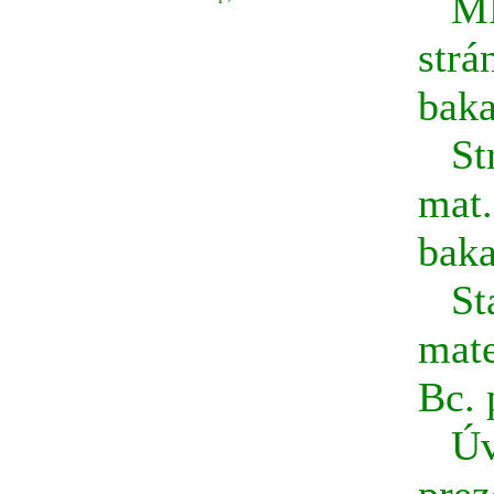
M
strá
baka
St
mat.
baka
St
mat
Bc. 
Úv