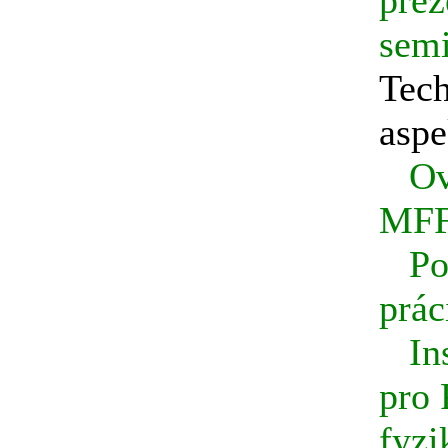
prez
sem
Tec
aspe
Ov
MF
Po
prác
In
pro
fyzi