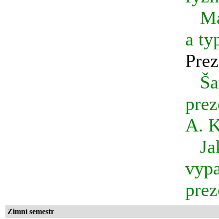
Ma
a ty
Prez
Ša
prez
A. 
Ja
vyp
prez
Zimní semestr