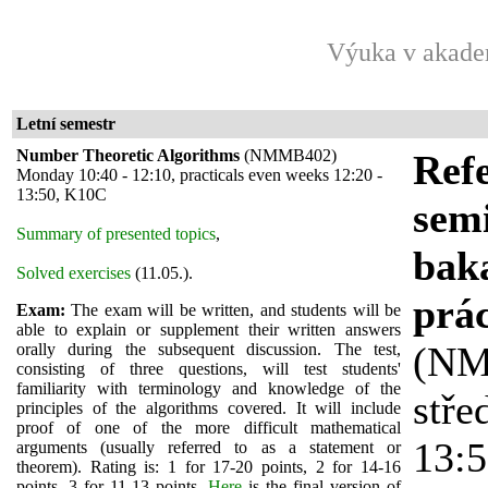
Výuka v akade
Letní semestr
Number Theoretic Algorithms
(NMMB402)
Refe
Monday 10:40 - 12:10, practicals even weeks 12:20 -
13:50, K10C
sem
Summary of presented topics
,
bak
Solved exercises
(11.05.).
prác
Exam:
The exam will be written, and students will be
able to explain or supplement their written answers
(NM
orally during the subsequent discussion. The test,
consisting of three questions, will test students'
familiarity with terminology and knowledge of the
stře
principles of the algorithms covered. It will include
proof of one of the more difficult mathematical
13:5
arguments (usually referred to as a statement or
theorem). Rating is: 1 for 17-20 points, 2 for 14-16
points, 3 for 11-13 points.
Here
is the final version
of