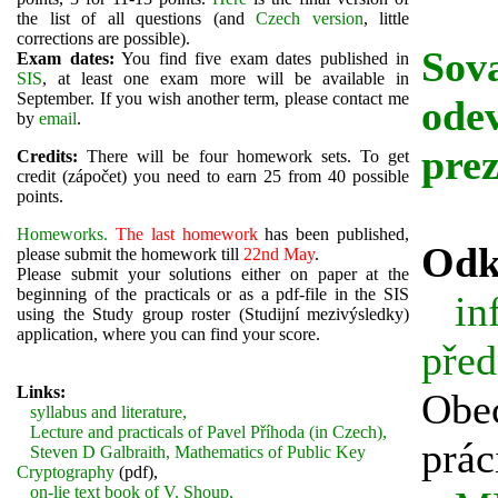
the list of all questions (and
Czech version
, little
corrections are possible).
Sov
Exam dates:
You find five exam dates
published in
SIS
, at least one exam more will be available in
September. If you wish another term, please contact me
ode
by
email
.
prez
Credits:
There will be four homework sets. To get
credit (zápočet) you need to earn 25 from 40 possible
points.
Homeworks.
The last homework
has been published,
Odk
please submit the homework till
22nd May
.
Please submit your solutions either on paper at the
beginning of the practicals or as a pdf-file in the SIS
in
using the Study group roster (Studijní mezivýsledky)
application, where you can find your score.
pře
Links:
Obec
syllabus and literature,
Lecture and practicals of Pavel Příhoda (in Czech),
prác
Steven D Galbraith, Mathematics of Public Key
Cryptography
(pdf),
on-lie text book of V. Shoup,