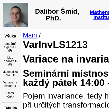
Dalibor Šmíd,
Mathem
PhD.
Instit
Main
/
Výuka
VarInvLS1213
Lineární
algebra II
(F)
Variace na invaria
Mat.
analýza II
(F)
Seminární místnost
Matematika
pro F II
každý pátek 14:00 -
Variace na
invarianci
Starší
Pojem invariance, tedy h
výuka
při určitých transformac
Fakulta