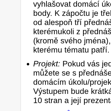
vyhlašovat domácí úko
body. K zápočtu je tř
od alespoň tří předná
kterémukoli z přednáše
(kromě svého jména),
kterému tématu patří.
Projekt:
Pokud vás jed
můžete se s přednáše
domácím úkolu/projek
Výstupem bude krátká
10 stran a její preze