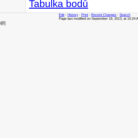
Tabulka bodů
Edit
-
History
-
Print
-
Recent Changes
-
Search
Page last modified on September 18, 2013, at 10:24 
@]