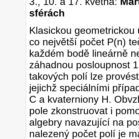
3., 10. a 17. května:
Mar
sférách
Klasickou geometrickou ú
co největší počet P(n) te
každém bodě lineárně nez
záhadnou posloupnost 1,0
takových polí lze provést
jejichž speciálními přípa
C a kvaterniony H. Obvzl
pole zkonstruovat i pomoc
algebry navazující na p
nalezený počet polí je m