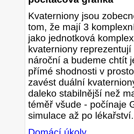
Kvaterniony jsou zobecn
tom, že mají 3 komplexn
jako jednotková komplexn
kvaterniony reprezentuj
nároční a budeme chtít 
přímé shodnosti v prosto
zavést duální kvaternion
daleko stabilnější než ma
téměř všude - počínaje 
simulace až po lékařství.
Domácí úkoly