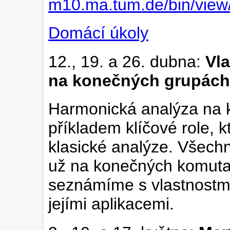
m10.ma.tum.de/bin/view
Domácí úkoly
12., 19. a 26. dubna:
Vl
na konečných grupách
Harmonická analýza na k
příkladem klíčové role, k
klasické analýze. Všechn
už na konečných komuta
seznámíme s vlastnostmi
jejími aplikacemi.