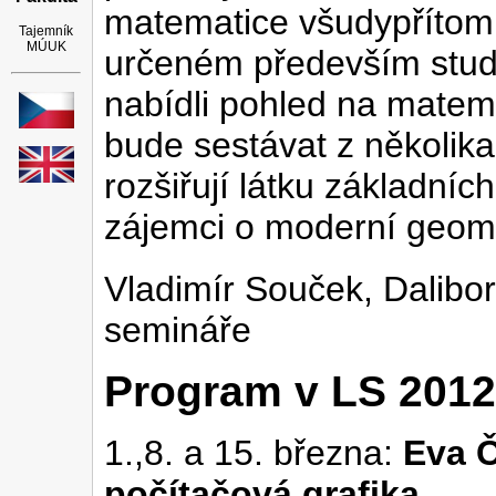
matematice všudypřítom
Tajemník
MÚUK
určeném především stud
nabídli pohled na matem
bude sestávat z několika 
rozšiřují látku základníc
zájemci o moderní geomet
Vladimír Souček, Dalibo
semináře
Program v LS 2012
1.,8. a 15. března:
Eva Č
počítačová grafika