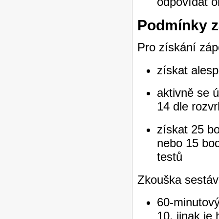
odpovídat o
Podmínky z
Pro získání zápo
získat ales
aktivně se ú
14 dle rozv
získat 25 b
nebo 15 bod
testů
Zkouška sestává
60-minutový 
10, jinak je