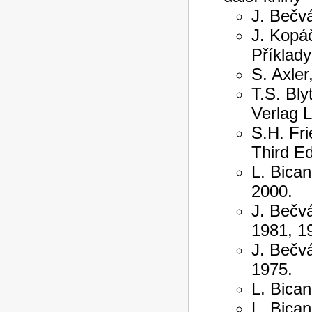
J. Bečvá
J. Kopáč
Příklady
S. Axler
T.S. Bly
Verlag 
S.H. Fri
Third Ed
L. Bican
2000.
J. Bečvá
1981, 1
J. Bečvá
1975.
L. Bica
L. Bica