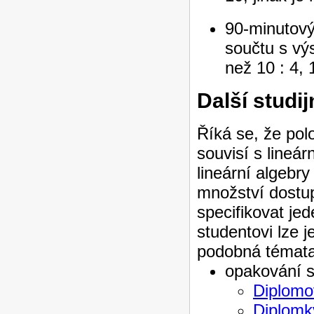
90-minutový
součtu s vý
než 10 : 4, 1
Další studij
Říká se, že pol
souvisí s lineá
lineární algebry
množství dostupn
specifikovat jed
studentovi lze j
podobná témata 
opakování s
Diplomo
Diplomky