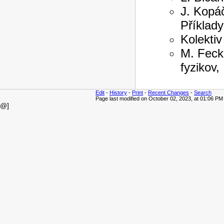
J. Kopáč
Příklady
Kolektiv
M. Fecko
fyzikov,
Edit
-
History
-
Print
-
Recent Changes
-
Search
Page last modified on October 02, 2023, at 01:06 PM
@]