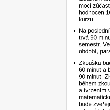
moci zúčastn
hodnocen 10
kurzu.
Na posledn
trvá 90 minu
semestr. Ve
období, par
Zkouška bud
60 minut a 
90 minut. Z
během zkou
a tvrzením 
matematické
bude zveřej