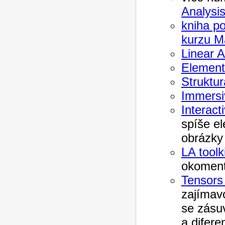
Analysi
kniha p
kurzu M
Linear 
Element
Struktur
Immersi
Interact
spíše el
obrázky 
LA toolk
okoment
Tensors
zajímav
se zásu
a difere