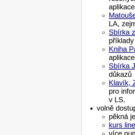
aplikace
Matouše
LA, zejm
Sbírka z
příklady
Kniha P
aplikac
Sbírka J
důkazů
Klavík, 
pro info
v LS.
volně dostup
pěkná j
kurs lin
více nu