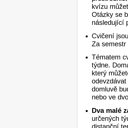
kvízu můžet
Otázky se bu
následující
Cvičení jso
Za semestr 
Tématem cvi
týdne. Domá
který můžet
odevzdávat 
domluvě bud
nebo ve dvo
Dva malé z
určených tý
distanční t