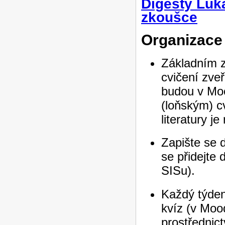
Digesty Lu
zkoušce
Organizace
Základním z
cvičení zveř
budou v Moo
(loňským) c
literatury je
Zapište se 
se přidejte 
SISu).
Každý týden
kvíz (v Moo
prostřednic