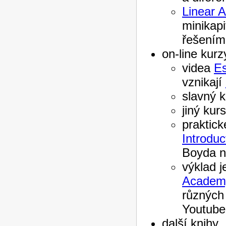
Linear 
minikap
řešením 
on-line kurz
videa
Es
vznikají
slavný 
jiný kur
praktick
Introdu
Boyda n
výklad j
Academ
různých
Youtube
další knihy