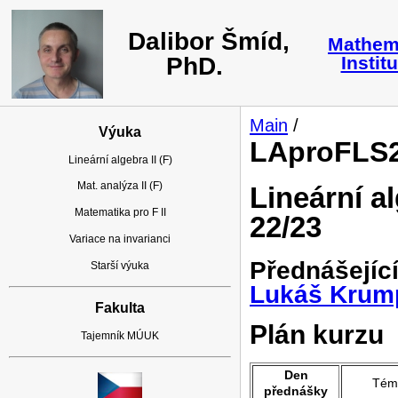
Dalibor Šmíd,
Mathem
PhD.
Instit
Main
/
Výuka
LAproFLS
Lineární algebra II (F)
Mat. analýza II (F)
Lineární a
Matematika pro F II
22/23
Variace na invarianci
Přednášejíc
Starší výuka
Lukáš Krum
Fakulta
Plán kurzu
Tajemník MÚUK
Den
Tém
přednášky