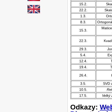
15.2.
Ska
22.2.
Skalá
1.3.
Ort
8.3.
Ortogoná
Matice
15.3.
22.3.
Kvad
29.3.
Jo
5.4.
Ex
12.4.
19.4.
T
26.4.
3.5.
SVD a
10.5.
Rek
17.5.
Velký 
Odkazy:
Web