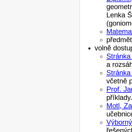
geometr
Lenka Š
(goniom
Matemati
předmět
volně dostu
Stránka
a rozsáh
Stránka
včetně p
Prof. Ja
příklady
Motl, Za
učebnice
Výborný
řešených