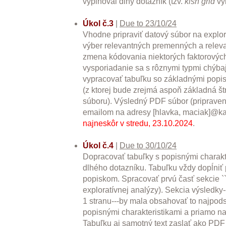
vyplňoval dlhý dotazník (tzv.
kish grid
vý
Úkol č.3
|
Due to 23/10/24
Vhodne pripraviť datový súbor na explora
výber relevantných premenných a relev
zmena kódovania niektorých faktorovýc
vysporiadanie sa s rôznymi typmi chýba
vypracovať tabuľku so základnými popis
(z ktorej bude zrejmá aspoň základná št
súboru). Výsledný PDF súbor (pripraven
emailom na adresy [hlavka, maciak]@karl
najneskôr v stredu, 23.10.2024
.
Úkol č.4
|
Due to 30/10/24
Dopracovať tabuľky s popisnými charakte
dlhého dotazníku. Tabuľku vždy dopĺni
popiskom. Spracovať prvú časť sekcie ``V
exploratívnej analýzy). Sekcia výsledky-
1 stranu---by mala obsahovať to najpodst
popisnými charakteristikami a priamo n
Tabuľku aj samotný text zaslať ako PD