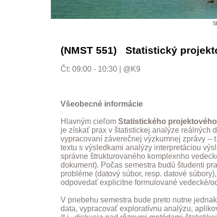
S
(NMST 551) Statistický projek
Čt: 09:00 - 10:30 | @K9
Všeobecné informácie
Hlavným cieľom
Statistického projektovéh
je získať prax v štatistickej analýze reálných
vypracovaní záverečnej výzkumnej zprávy -- t
textu s výsledkami analýzy interpretáciou výs
správne štrukturovaného komplexnho vedeck
dokument). Počas semestra budú študenti pr
probléme (datový súbor, resp. datové súbory),
odpovedať explicitne formulované vedecké/o
V priebehu semestra bude preto nutne jednak 
data, vypracovať exploratívnu analýzu, aplikov