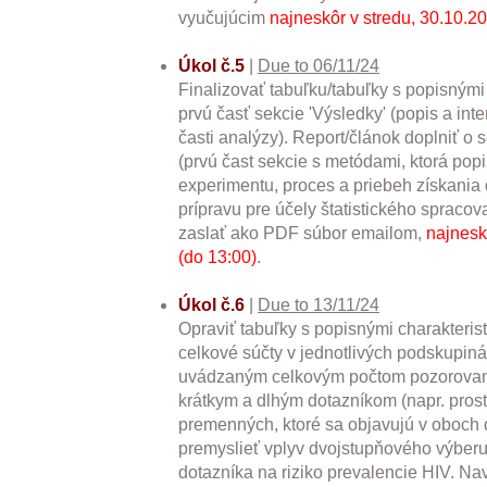
vyučujúcim
najneskôr v stredu, 30.10.2
Úkol č.5
|
Due to 06/11/24
Finalizovať tabuľku/tabuľky s popisnými
prvú časť sekcie 'Výsledky' (popis a inte
časti analýzy). Report/článok doplniť o 
(prvú čast sekcie s metódami, ktorá pop
experimentu, proces a priebeh získania 
prípravu pre účely štatistického spracov
zaslať ako PDF súbor emailom,
najnesk
(do 13:00)
.
Úkol č.6
|
Due to 13/11/24
Opraviť tabuľky s popisnými charakteris
celkové súčty v jednotlivých podskupin
uvádzaným celkovým počtom pozorovaní
krátkym a dlhým dotazníkom (napr. pros
premenných, ktoré sa objavujú v oboch 
premyslieť vplyv dvojstupňového výber
dotazníka na riziko prevalencie HIV. Na