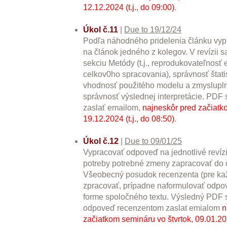
12.12.2024 (t.j., do 09:00)
.
Úkol č.11
|
Due to 19/12/24
Podľa náhodného pridelenia článku vyp
na článok jedného z kolegov. V revízii 
sekciu Metódy (t.j., reprodukovateľnosť
celkov0ho spracovania), správnosť štatis
vhodnosť použitého modelu a zmyslupln
správnosť výslednej interpretácie. PDF 
zaslať emailom,
najneskôr pred začiatk
19.12.2024 (t.j., do 08:50)
.
Úkol č.12
|
Due to 09/01/25
Vypracovať odpoveď na jednotlivé revízi
potreby potrebné zmeny zapracovať do č
Všeobecný posudok recenzenta (pre kaž
zpracovať, prípadne naformulovať odpov
forme spoločného textu. Výsledný PDF 
odpoveď recenzentom zaslat emialom
n
začiatkom semináru vo štvrtok, 09.01.2025