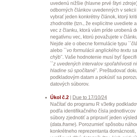
uvedenú nižšie (hlavne prvé štyri zdroj
odborných článkov uvedenných v sekcii 
vybrať jeden konkrétny článok, ktorý krit
zhodnotite (tzn., že explicitne uvediete
vec z članku, ktorá vám príde urobená 
negatívnu vec, ktorú považujete v článk
Nejde ale o obecne formulácie typu ``
čl
alebo ``
vo formulácii anglického textu sa
chýb
''. Vaše hodnotenie musí byť špecifi
``
z uvedených intervalov spoľahlivosti ni
hladine sú spočítané
''. Preštudovať do
podkladovým datam a pokúsiť sa porozum
datových súborov.
Úkol č.2
|
Due to 17/10/24
Načítať do programu R v3etky podklado
podľa identifikačného čísla jednotlivco
súbory zjednotiť a pripraviť jeden výsle
(
data.frame
). Porozumieť spôsobu náho
konkrétneho reprezentanta domácnosti, 