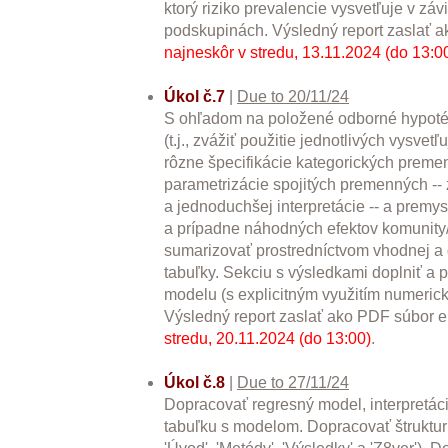
ktorý riziko prevalencie vysvetľuje v zá
podskupinách. Výsledný report zaslať 
najneskôr v stredu, 13.11.2024 (do 13:0
Úkol č.7
|
Due to 20/11/24
S ohľadom na položené odborné hypotéz
(t.j., zvážiť použitie jednotlivých vysve
rôzne špecifikácie kategorických preme
parametrizácie spojitých premenných --
a jednoduchšej interpretácie -- a premys
a prípadne náhodných efektov komunity/
sumarizovať prostredníctvom vhodnej a
tabuľky. Sekciu s výsledkami doplniť a p
modelu (s explicitným využitím numerick
Výsledný report zaslať ako PDF súbor 
stredu, 20.11.2024 (do 13:00)
.
Úkol č.8
|
Due to 27/11/24
Dopracovať regresný model, interpretác
tabuľku s modelom. Dopracovať štrukturu 