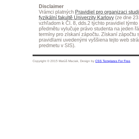
Disclaimer
Vrámci platných
Pravidiel pro organizaci stu
fyzikální fakultě Univerzity Karlovy
(ze dne 23.
vzhľadom k Čl. 8, dds.2 týchto pravidiel týmt
předmětu vylučuje právo studenta na jeden ř
termíny pro získaní zápočtu. Získaní zápočtu 
pravidlami uvedenými vyššiena tejto web strán
predmetu v SIS).
Copyright © 2015 Matúš Maciak, Design by
CSS Templates For Free
.