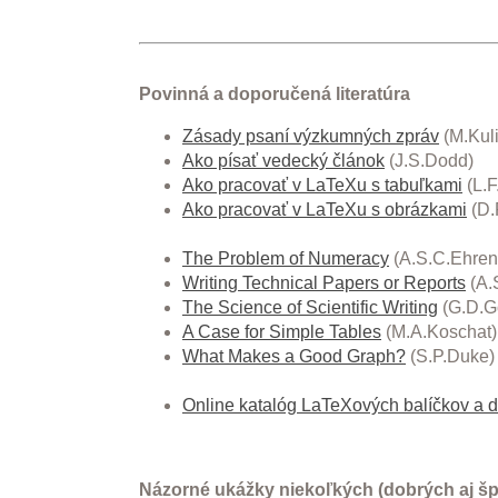
Povinná a doporučená literatúra
Zásady psaní výzkumných zpráv
(M.Kul
Ako písať vedecký článok
(J.S.Dodd)
Ako pracovať v LaTeXu s tabuľkami
(L.F
Ako pracovať v LaTeXu s obrázkami
(D.P
The Problem of Numeracy
(A.S.C.Ehren
Writing Technical Papers or Reports
(A.
The Science of Scientific Writing
(G.D.G
A Case for Simple Tables
(M.A.Koschat)
What Makes a Good Graph?
(S.P.Duke)
Online katalóg LaTeXových balíčkov a
Názorné ukážky niekoľkých (dobrých aj š