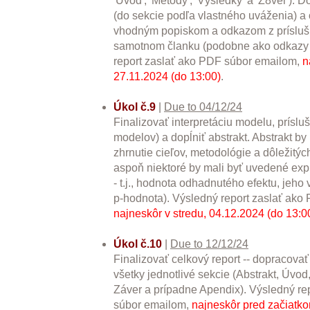
'Úvod', 'Metódy', 'Výsledky' a 'Z8ver'). 
(do sekcie podľa vlastného uváženia) a 
vhodným popiskom a odkazom z prísluš
samotnom članku (podobne ako odkazy 
report zaslať ako PDF súbor emailom,
n
27.11.2024 (do 13:00)
.
Úkol č.9
|
Due to 04/12/24
Finalizovať interpretáciu modelu, príslu
modelov) a dopĺniť abstrakt. Abstrakt b
zhrnutie cieľov, metodológie a dôležitýc
aspoň niektoré by mali byť uvedené expli
- t.j., hodnota odhadnutého efektu, jeh
p-hodnota). Výsledný report zaslať ako
najneskôr v stredu, 04.12.2024 (do 13:0
Úkol č.10
|
Due to 12/12/24
Finalizovať celkový report -- dopracovať 
všetky jednotlivé sekcie (Abstrakt, Úvod
Záver a prípadne Apendix). Výsledný re
súbor emailom,
najneskôr pred začiatko