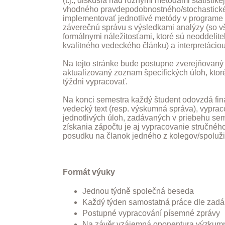
(t.j., diskusia nad rôznymi metódami štatistike
vhodného pravdepodobnostného/stochastické
implementovať jednotlivé metódy v programe
záverečnú správu s výsledkami analýzy (so v
formálnymi náležitosťami, ktoré sú neoddelit
kvalitného vedeckého článku) a interpretáciou
Na tejto stránke bude postupne zverejňovaný
aktualizovaný zoznam špecifických úloh, kto
týždni vypracovať.
Na konci semestra každý študent odovzdá finá
vedecký text (resp. výskumná správa), vypra
jednotlivých úloh, zadávaných v priebehu se
získania zápočtu je aj vypracovanie stručné
posudku na članok jedného z kolegov/spoluži
Formát výuky
Jednou týdně společná beseda
Každý týden samostatná práce dle zadá
Postupné vypracování písemné zprávy
Na závěr vzájemná oponentura výzkum