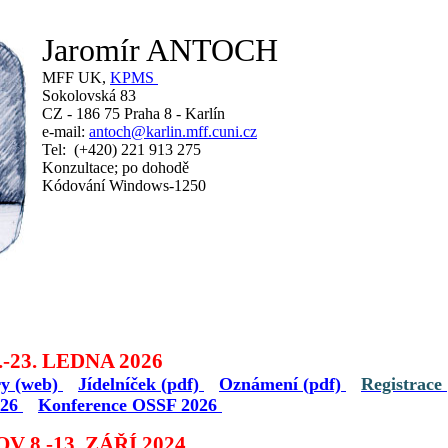
Jaromír ANTOCH
MFF UK,
KPMS
Sokolovská 83
CZ - 186 75 Praha 8 - Karlín
e-mail:
antoch@karlin.mff.cuni.cz
Tel: (+420) 221 913 275
Konzultace; po dohodě
Kódování Windows-1250
.-23. LEDNA 2026
ry (web)
Jídelníček (pdf)
Oznámení (pdf)
Registrace
026
Konference OSSF 2026
 8.-13. ZÁŘÍ 2024