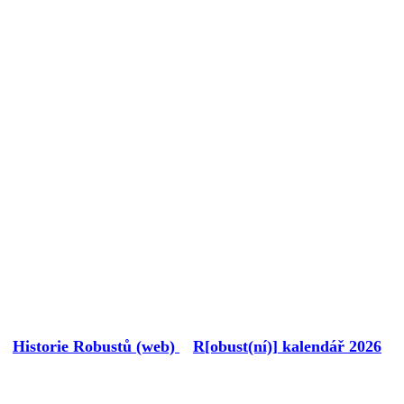
Historie Robustů (web)
R[obust(ní)] kalendář 2026