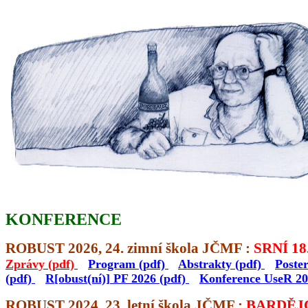
KONFERENCE
ROBUST 2026, 24. zimní škola JČMF :
SRNÍ 18
Zprávy (pdf)
Program (pdf)
Abstrakty (pdf)
Poste
(pdf)
R[obust(ní)] PF 2026 (pdf)
Konference UseR 2
ROBUST 2024, 23. letní škola JČMF :
BARDĚJOV