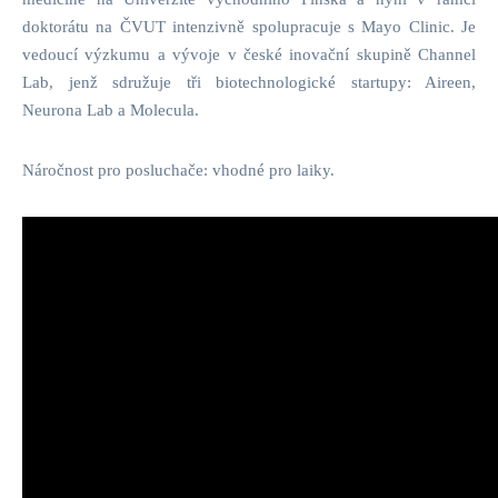
doktorátu na ČVUT intenzivně spolupracuje s Mayo Clinic. Je
vedoucí výzkumu a vývoje v české inovační skupině Channel
Lab, jenž sdružuje tři biotechnologické startupy: Aireen,
Neurona Lab a Molecula.
Náročnost pro posluchače: vhodné pro laiky.