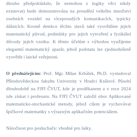
dlouho předpokládalo, že nemohou z logiky věci nikdy
existovat) bude demonstrována na proudění velkého množství
osobních vozidel na víceproudých komunikacích, typicky
dálnicích. Kromě detekce těchto stavů také vysvětlíme jejich
matematický původ, podmínky pro jejich vytvoření a fyzikální
důvody jejich vzniku. K těmto účelům s výhodou využijeme
elegantní matematický aparát, jehož podstatu lze zjednodušeně
vysvětlit i laické veřejnosti.
O přednášejícím:
Prof. Mgr. Milan Krbálek, Ph.D. vystudoval
Přírodovědeckou fakultu Univerzity v Hradci Králové. Působí
dlouhodobě na FJFI ČVUT, kde je proděkanem a v roce 2024
zde získat i profesuru. Na FJFI ČVUT založil obor Aplikované
matematicko-stochastické metody, jehož cílem je vychovávat
špičkové matematiky s výrazným aplikačním potenciálem.
Náročnost pro posluchače: vhodné pro laiky.