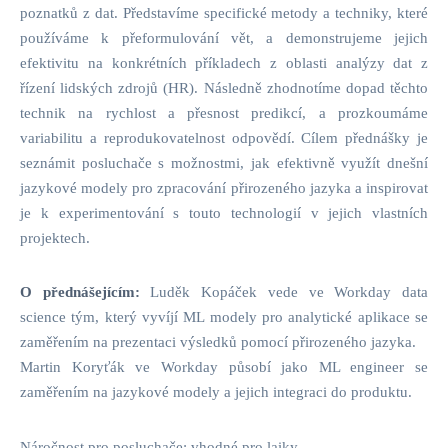
poznatků z dat. Představíme specifické metody a techniky, které
používáme k přeformulování vět, a demonstrujeme jejich
efektivitu na konkrétních příkladech z oblasti analýzy dat z
řízení lidských zdrojů (HR). Následně zhodnotíme dopad těchto
technik na rychlost a přesnost predikcí, a prozkoumáme
variabilitu a reprodukovatelnost odpovědí. Cílem přednášky je
seznámit posluchače s možnostmi, jak efektivně využít dnešní
jazykové modely pro zpracování přirozeného jazyka a inspirovat
je k experimentování s touto technologií v jejich vlastních
projektech.
O přednášejícím:
Luděk Kopáček vede ve Workday data
science tým, který vyvíjí ML modely pro analytické aplikace se
zaměřením na prezentaci výsledků pomocí přirozeného jazyka.
Martin Koryťák ve Workday působí jako ML engineer se
zaměřením na jazykové modely a jejich integraci do produktu.
Náročnost pro posluchače: vhodné pro laiky.