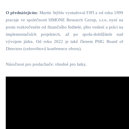
O přednášejícím:
Martin Stýblo vystudoval FJFI a od roku 1999
pracuje ve společnosti SIMONE Research Group, s.r.o, nyní na
postu rozkročeném od finančního ředitele, přes vedení a práci na
implementačních projektech, až po spolu-dohlížitele nad
vývojem jádra. Od roku 2022 je také členem PSIG Board of
Directors (celosvětová konference oboru).
Náročnost pro posluchače: vhodné pro laiky.