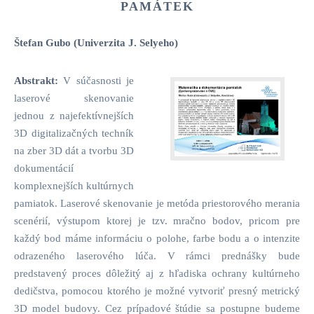
PAMÁTEK
Štefan Gubo (Univerzita J. Selyeho)
Abstrakt:
V súčasnosti je
laserové skenovanie
jednou z najefektívnejších
3D digitalizačných techník
na zber 3D dát a tvorbu 3D
dokumentácií
komplexnejších kultúrnych
pamiatok. Laserové skenovanie je metóda priestorového merania
scenérií, výstupom ktorej je tzv. mračno bodov, pricom pre
každý bod máme informáciu o polohe, farbe bodu a o intenzite
odrazeného laserového lúča. V rámci prednášky bude
predstavený proces dôležitý aj z hľadiska ochrany kultúrneho
dedičstva, pomocou ktorého je možné vytvoriť presný metrický
3D model budovy. Cez prípadové štúdie sa postupne budeme