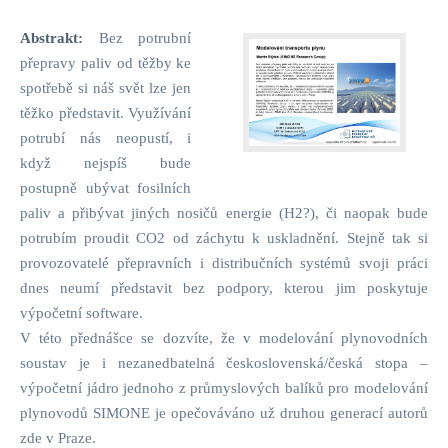
Abstrakt:
Bez potrubní
přepravy paliv od těžby ke
spotřebě si náš svět lze jen
těžko představit. Využívání
potrubí nás neopustí, i
když nejspíš bude
postupně ubývat fosilních
paliv a přibývat jiných nosičů energie (H2?), či naopak bude
potrubím proudit CO2 od záchytu k uskladnění. Stejně tak si
provozovatelé přepravních i distribučních systémů svoji práci
dnes neumí představit bez podpory, kterou jim poskytuje
výpočetní software.
V této přednášce se dozvíte, že v modelování plynovodních
soustav je i nezanedbatelná československá/česká stopa –
výpočetní jádro jednoho z průmyslových balíků pro modelování
plynovodů SIMONE je opečováváno už druhou generací autorů
zde v Praze.