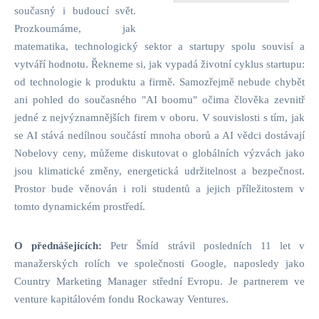
současný i budoucí svět.
Prozkoumáme, jak
matematika, technologický sektor a startupy spolu souvisí a
vytváří hodnotu. Řekneme si, jak vypadá životní cyklus startupu:
od technologie k produktu a firmě. Samozřejmě nebude chybět
ani pohled do současného "AI boomu" očima člověka zevnitř
jedné z nejvýznamnějších firem v oboru. V souvislosti s tím, jak
se AI stává nedílnou součástí mnoha oborů a AI vědci dostávají
Nobelovy ceny, můžeme diskutovat o globálních výzvách jako
jsou klimatické změny, energetická udržitelnost a bezpečnost.
Prostor bude věnován i roli studentů a jejich příležitostem v
tomto dynamickém prostředí.
O přednášejících:
Petr Šmíd strávil posledních 11 let v
manažerských rolích ve společnosti Google, naposledy jako
Country Marketing Manager střední Evropu. Je partnerem ve
venture kapitálovém fondu Rockaway Ventures.