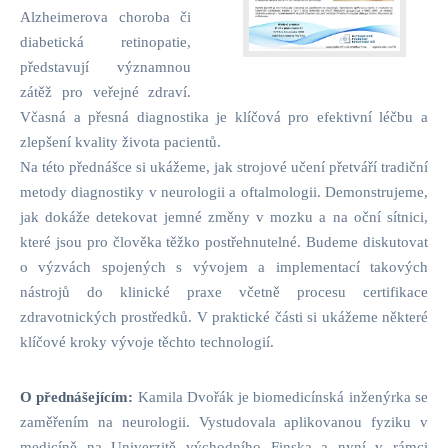
Alzheimerova choroba či
diabetická retinopatie,
představují významnou
zátěž pro veřejné zdraví.
Včasná a přesná diagnostika je klíčová pro efektivní léčbu a
zlepšení kvality života pacientů.
Na této přednášce si ukážeme, jak strojové učení přetváří tradiční
metody diagnostiky v neurologii a oftalmologii. Demonstrujeme,
jak dokáže detekovat jemné změny v mozku a na oční sítnici,
které jsou pro člověka těžko postřehnutelné. Budeme diskutovat
o výzvách spojených s vývojem a implementací takových
nástrojů do klinické praxe včetně procesu certifikace
zdravotnických prostředků. V praktické části si ukážeme některé
klíčové kroky vývoje těchto technologií.
O přednášejícím:
Kamila Dvořák je biomedicínská inženýrka se
zaměřením na neurologii. Vystudovala aplikovanou fyziku v
medicíně na Univerzitě východního Finska a nyní v rámci