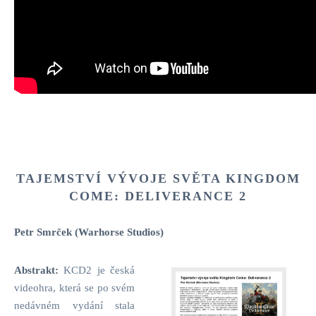
TAJEMSTVÍ VÝVOJE SVĚTA KINGDOM
COME: DELIVERANCE 2
Petr Smrček (Warhorse Studios)
Abstrakt:
KCD2 je česká
videohra, která se po svém
nedávném vydání stala