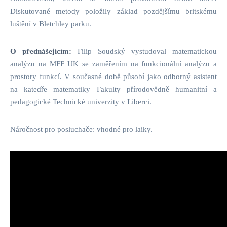
Diskutované metody položily základ pozdějšímu britskému
luštění v Bletchley parku.
O přednášejícím:
Filip Soudský vystudoval matematickou
analýzu na MFF UK se zaměřením na funkcionální analýzu a
prostory funkcí. V současné době působí jako odborný asistent
na katedře matematiky Fakulty přírodovědně humanitní a
pedagogické Technické univerzity v Liberci.
Náročnost pro posluchače: vhodné pro laiky.