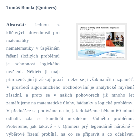
Tomáš Bouda (Qminers)
Abstrakt:
Jednou z
klíčových dovedností pro
matematiky i
nematematiky v úspěšném
řešení složitých problémů
je schopnost logického
myšlení. Někteří ji mají
přirozeně, jiní ji získají praxí – nelze se ji však naučit nazpaměť.
V prostředí algoritmického obchodování je analytické myšlení
zásadní, a proto se v našich pohovorech již mnoho let
zaměřujeme na matematické úlohy, hádanky a logické problémy.
V přednášce se podíváme na to, jak dokážeme během 60 minut
odhalit, zda se kandidát nezalekne žádného problému.
Probereme, jak takové - v Qminers prý legendárně náročné -
výběrové řízení probíhá, na co se připravit a co očekávat.