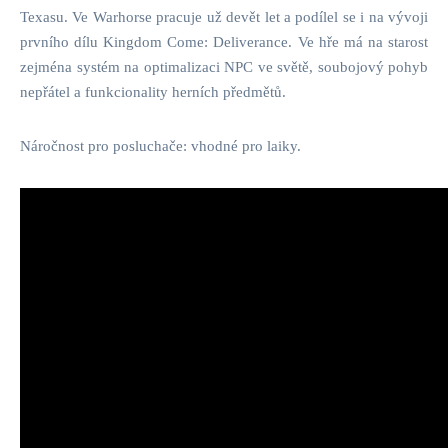
Texasu. Ve Warhorse pracuje už devět let a podílel se i na vývoji
prvního dílu Kingdom Come: Deliverance. Ve hře má na starost
zejména systém na optimalizaci NPC ve světě, soubojový pohyb
nepřátel a funkcionality herních předmětů.
Náročnost pro posluchače: vhodné pro laiky.