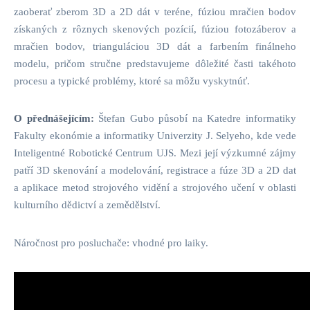
zaoberať zberom 3D a 2D dát v teréne, fúziou mračien bodov
získaných z rôznych skenových pozícií, fúziou fotozáberov a
mračien bodov, trianguláciou 3D dát a farbením finálneho
modelu, pričom stručne predstavujeme dôležité časti takéhoto
procesu a typické problémy, ktoré sa môžu vyskytnúť.
O přednášejícím:
Štefan Gubo působí na Katedre informatiky
Fakulty ekonómie a informatiky Univerzity J. Selyeho, kde vede
Inteligentné Robotické Centrum UJS. Mezi její výzkumné zájmy
patří 3D skenování a modelování, registrace a fúze 3D a 2D dat
a aplikace metod strojového vidění a strojového učení v oblasti
kulturního dědictví a zemědělství.
Náročnost pro posluchače: vhodné pro laiky.