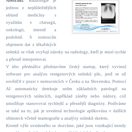
Abstrakt:
Radiologie je
jednou z nejdůležitějších
oblastí medicíny s
využitím v chirurgii,
onkologii, interně a
podobně. S rostoucím
objemem dat z lékařských
snímků se však zvyšují nároky na radiology, kteří je musí rychle
a přesně interpretovat.
V této přednášce představíme český startup, který vyvinul
software pro analýzu rentgenových snímků plic, jenž se už
osvědčil v praxi v nemocnicích v Česku a na Slovensku. Pomocí
AI automaticky detekuje sedm základních patologií na
rentgenových snímcích, například záněty nebo nádory, což
umožňuje stanovovat rychlejší a přesnější diagnózy. Podíváme
se také na to, jak je uvedená technologie aplikována v dalších
oblastech včetně mamografie a analýzy snímků skeletu.
Kromě výše uvedeného se dozvíme, jaké jsou vznikající trendy