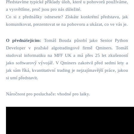
Představíme typické příklady úloh, které u pohovorů používáme,
a vysvětlíme, proč jsou pro nás důležité.
Co si z přednášky odnesete? Získáte konkrétní představu, jak
komunikovat, prezentovat se na pohovoru a ukázat, co ve vás je.
O přednášejícím:
Tomáš Bouda působí jako Senior Python
Developer v pražské algotradingové firmě Qminers. Tomáš
studoval informatiku na MFF UK a má přes 25 let zkušeností
jako softwarový vývojář. V Qminers zakotvil před sedmi lety a
jak sám říká, kvantitativní trading je nejzajímavější práce, jakou
si umí představit.
Náročnost pro posluchače: vhodné pro laiky.