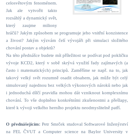
celosvětovým fenoménem.
Jak ale vytvořit takto
rozsáhlý a dynamický svět,
který zaujme miliony
hráčů? Jakým způsobem se programuje jeho vnitřní konzistence
a živost? Jakým výzvám čelí vývojáři při simulaci složitého
chování postav a objektů?
Na této přednášce budete mít příležitost se podívat pod pokličku
vývoje KCD2, který v sobě skrývá využití řady zajímavých (a
často i matematických) principů. Zaměříme se např. na to, jak
takový velký svět rozumně osadit obsahem, jak může být celý
simulovaný najednou bez velkých výkonových nároků nebo jak
i jednoduchá dílčí pravidla mohou dát vzniknout komplexnímu
chování. To vše doplněno konkrétními zkušenostmi a přešlapy,
které k vývoji velkého herního projektu neodmyslitelně patří.
O přednášejícím:
Petr Smrček studoval Softwarové Inženýrství
na FEL ČVUT a Computer science na Baylor University v