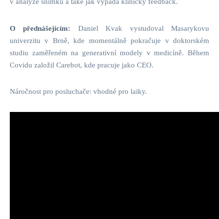
v analýze snímků a také jak vypadá klinický feedback.
O přednášejícím:
Daniel Kvak vystudoval Masarykovu
univerzitu v Brně, kde momentálně pokračuje v doktorském
studiu zaměřeném na generativní modely v medicíně. Během
Covidu založil Carebot, kde pracuje jako CEO.
Náročnost pro posluchače: vhodné pro laiky.