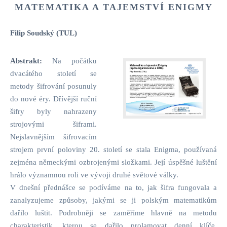
MATEMATIKA A TAJEMSTVÍ ENIGMY
Filip Soudský (TUL)
Abstrakt:
Na počátku
dvacátého století se
metody šifrování posunuly
do nové éry. Dřívější ruční
šifry byly nahrazeny
strojovými šiframi.
Nejslavnějším šifrovacím
strojem první poloviny 20. století se stala Enigma, používaná
zejména německými ozbrojenými složkami. Její úspěšné luštění
hrálo významnou roli ve vývoji druhé světové války.
V dnešní přednášce se podíváme na to, jak šifra fungovala a
zanalyzujeme způsoby, jakými se ji polským matematikům
dařilo luštit. Podrobněji se zaměříme hlavně na metodu
charakteristik, kterou se dařilo prolamovat denní klíče.