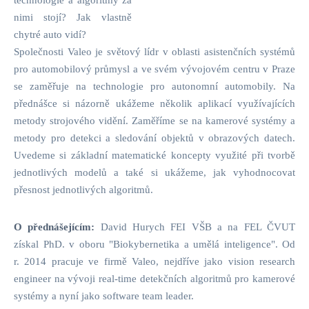
nimi stojí? Jak vlastně
chytré auto vidí?
Společnosti Valeo je světový lídr v oblasti asistenčních systémů
pro automobilový průmysl a ve svém vývojovém centru v Praze
se zaměřuje na technologie pro autonomní automobily. Na
přednášce si názorně ukážeme několik aplikací využívajících
metody strojového vidění. Zaměříme se na kamerové systémy a
metody pro detekci a sledování objektů v obrazových datech.
Uvedeme si základní matematické koncepty využité při tvorbě
jednotlivých modelů a také si ukážeme, jak vyhodnocovat
přesnost jednotlivých algoritmů.
O přednášejícím:
David Hurych FEI VŠB a na FEL ČVUT
získal PhD. v oboru "Biokybernetika a umělá inteligence". Od
r. 2014 pracuje ve firmě Valeo, nejdříve jako vision research
engineer na vývoji real-time detekčních algoritmů pro kamerové
systémy a nyní jako software team leader.