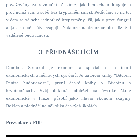
považovány za revoluční. Zjistíme, jak blockchain funguje a
proč nemá sám o sobě bez kryptoměn smysl. Podíváme se na to,
v čem se od sebe jednotlivé kryptoměny liší, jak v praxi fungují
a jak na ně státy reagují. Nakonec nahlédneme do blízké i
vzdálené budoucnosti.
O PŘEDNÁŠEJÍCÍM
Dominik Stroukal je ekonom a specialista na teorii
ekonomických a měnových systémů. Je autorem knihy "Bitcoin:
Peníze budoucnosti", první české knihy o Bitcoinu a
kryptoměnách. Svůj doktorát obdržel na Vysoké škole
ekonomické v Praze, působí jako hlavní ekonom skupiny
Roklen a přednáší na několika českých školách.
Prezentace v PDF