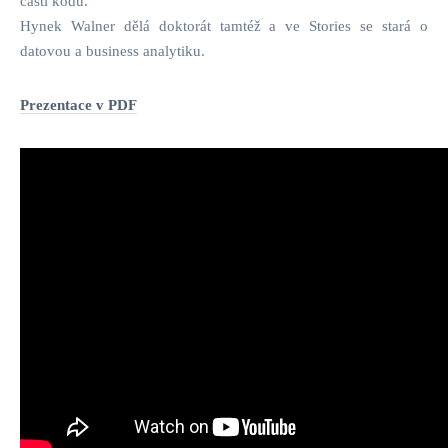
části kódu.
Hynek Walner dělá doktorát tamtéž a ve Stories se stará o
datovou a business analytiku.
Prezentace v PDF