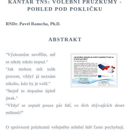
KANTAR TNS: VOLEBNÍ PRŮZKUMY -
POHLED POD POKLIČKU
RNDr. Pavel Ranocha, Ph.D.
ABSTRAKT
"Výzkumům nevěřím, mě
se nikdy nikdo neptal."
"Jak mohou mít tolik
procent, vždyť já neznám
nikoho, kdo by je volil."
"Stejně to dopadne úplně
jinak."
"Vždyť se zeptali pouze pár lidí, co těch zbývajících deset
milionů?"
O správnosti průzkumů veřejného mínění lidé často pochybují.