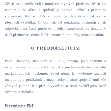
Zčásti za to může velké množství mylných představ, zčásti ale
také fakt, že dělat je správně je opravdu těžké. I přesto se
společnosti Kantar TNS konzistentně daří dosahovat velice
přesných výsledků. O tom, jak při průzkumu postupují a jak
odpovídají na časté pochyby o jejich správnosti, se dozvíte v
další přednášce semináře Matematické problémy nematematiků.
O PŘEDNÁŠEJÍCÍM
Pavel Ranocha, absolvent MFF UK, pracuje jako analytik a
expert na metodologii u Kantar TNS, přední společnosti na trhu
marketingových výzkumů. Pavel nemá jen výborné znalosti
metodologie průzkumů a matematiky s nimi spojené, umí vše
zároveň jednoduše a přesně vysvětlit, o čemž svědčí jeho časté
výstupy v médiích.
Prezentace v PDF