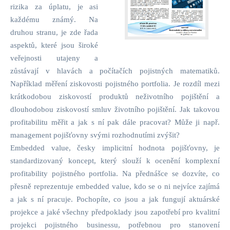
rizika za úplatu, je asi
každému známý. Na
druhou stranu, je zde řada
aspektů, které jsou široké
veřejnosti utajeny a
zůstávají v hlavách a počítačích pojistných matematiků.
Například měření ziskovosti pojistného portfolia. Je rozdíl mezi
krátkodobou ziskovostí produktů neživotního pojištění a
dlouhodobou ziskovostí smluv životního pojištění. Jak takovou
profitabilitu měřit a jak s ní pak dále pracovat? Může ji např.
management pojišťovny svými rozhodnutími zvýšit?
Embedded value, česky implicitní hodnota pojišťovny, je
standardizovaný koncept, který slouží k ocenění komplexní
profitability pojistného portfolia. Na přednášce se dozvíte, co
přesně reprezentuje embedded value, kdo se o ni nejvíce zajímá
a jak s ní pracuje. Pochopíte, co jsou a jak fungují aktuárské
projekce a jaké všechny předpoklady jsou zapotřebí pro kvalitní
projekci pojistného businessu, potřebnou pro stanovení