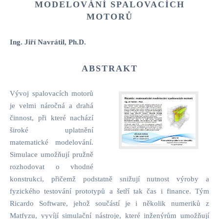
MODELOVÁNÍ SPALOVACÍCH
MOTORŮ
Ing. Jiří Navrátil, Ph.D.
ABSTRAKT
Vývoj spalovacích motorů
je velmi náročná a drahá
činnost, při které nachází
široké uplatnění
matematické modelování.
Simulace umožňují pružně
rozhodovat o vhodné
konstrukci, přičemž podstatně snižují nutnost výroby a
fyzického testování prototypů a šetří tak čas i finance. Tým
Ricardo Software, jehož součástí je i několik numeriků z
Matfyzu, vyvíjí simulační nástroje, které inženýrům umožňují