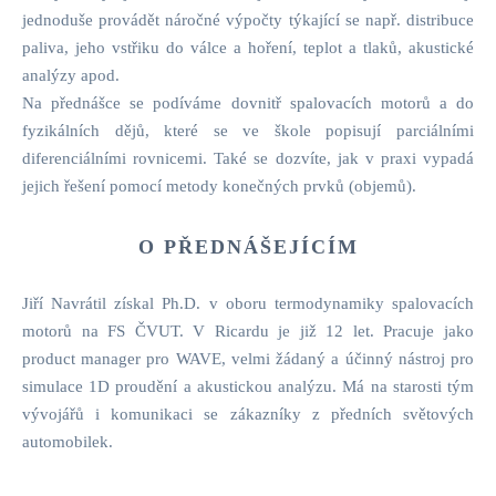
jednoduše provádět náročné výpočty týkající se např. distribuce
paliva, jeho vstřiku do válce a hoření, teplot a tlaků, akustické
analýzy apod.
Na přednášce se podíváme dovnitř spalovacích motorů a do
fyzikálních dějů, které se ve škole popisují parciálními
diferenciálními rovnicemi. Také se dozvíte, jak v praxi vypadá
jejich řešení pomocí metody konečných prvků (objemů).
O PŘEDNÁŠEJÍCÍM
Jiří Navrátil získal Ph.D. v oboru termodynamiky spalovacích
motorů na FS ČVUT. V Ricardu je již 12 let. Pracuje jako
product manager pro WAVE, velmi žádaný a účinný nástroj pro
simulace 1D proudění a akustickou analýzu. Má na starosti tým
vývojářů i komunikaci se zákazníky z předních světových
automobilek.