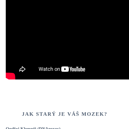
JAK STARÝ JE VÁŠ MOZEK?
Ondřej Klempíř (DNAnexus)