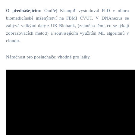
O přednášejícím:
Ondřej Klempíř vystudoval PhD v oboru
biomedicínské inženýrství na FBMI ČVUT. V DNAnexus se
zabývá velkými daty z UK Biobank, (zejména těmi, co se týkají
zobrazovacích metod) a souvisejícím využitím ML algoritmů v
cloudu.
Náročnost pro posluchače: vhodné pro laiky.