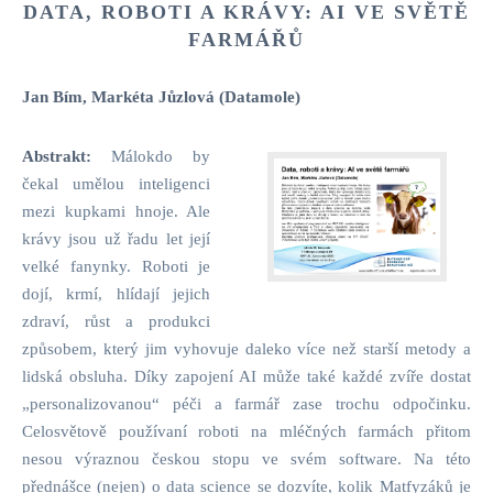
DATA, ROBOTI A KRÁVY: AI VE SVĚTĚ
FARMÁŘŮ
Jan Bím, Markéta Jůzlová (Datamole)
Abstrakt:
Málokdo by
čekal umělou inteligenci
mezi kupkami hnoje. Ale
krávy jsou už řadu let její
velké fanynky. Roboti je
dojí, krmí, hlídají jejich
zdraví, růst a produkci
způsobem, který jim vyhovuje daleko více než starší metody a
lidská obsluha. Díky zapojení AI může také každé zvíře dostat
„personalizovanou“ péči a farmář zase trochu odpočinku.
Celosvětově používaní roboti na mléčných farmách přitom
nesou výraznou českou stopu ve svém software. Na této
přednášce (nejen) o data science se dozvíte, kolik Matfyzáků je