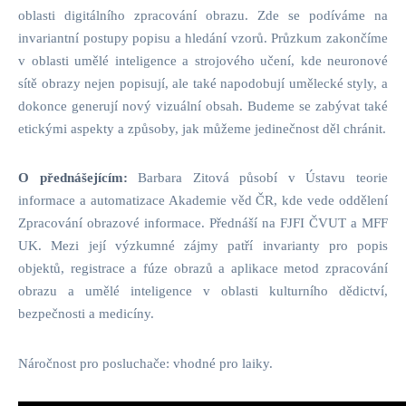
oblasti digitálního zpracování obrazu. Zde se podíváme na
invariantní postupy popisu a hledání vzorů. Průzkum zakončíme
v oblasti umělé inteligence a strojového učení, kde neuronové
sítě obrazy nejen popisují, ale také napodobují umělecké styly, a
dokonce generují nový vizuální obsah. Budeme se zabývat také
etickými aspekty a způsoby, jak můžeme jedinečnost děl chránit.
O přednášejícím:
Barbara Zitová působí v Ústavu teorie
informace a automatizace Akademie věd ČR, kde vede oddělení
Zpracování obrazové informace. Přednáší na FJFI ČVUT a MFF
UK. Mezi její výzkumné zájmy patří invarianty pro popis
objektů, registrace a fúze obrazů a aplikace metod zpracování
obrazu a umělé inteligence v oblasti kulturního dědictví,
bezpečnosti a medicíny.
Náročnost pro posluchače: vhodné pro laiky.