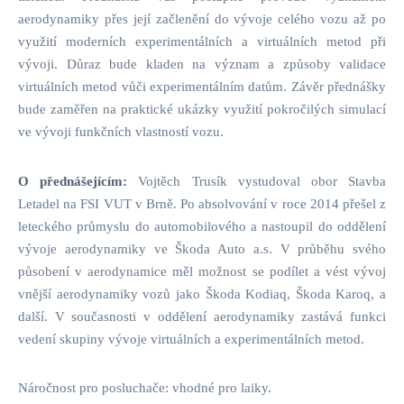
aerodynamiky přes její začlenění do vývoje celého vozu až po
využití moderních experimentálních a virtuálních metod při
vývoji. Důraz bude kladen na význam a způsoby validace
virtuálních metod vůči experimentálním datům. Závěr přednášky
bude zaměřen na praktické ukázky využití pokročilých simulací
ve vývoji funkčních vlastností vozu.
O přednášejícím:
Vojtěch Trusík vystudoval obor Stavba
Letadel na FSI VUT v Brně. Po absolvování v roce 2014 přešel z
leteckého průmyslu do automobilového a nastoupil do oddělení
vývoje aerodynamiky ve Škoda Auto a.s. V průběhu svého
působení v aerodynamice měl možnost se podílet a vést vývoj
vnější aerodynamiky vozů jako Škoda Kodiaq, Škoda Karoq, a
další. V současnosti v oddělení aerodynamiky zastává funkci
vedení skupiny vývoje virtuálních a experimentálních metod.
Náročnost pro posluchače: vhodné pro laiky.