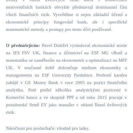
neinvestičních bankách obvykle představují dominantní část
všech finančních rizik. Vysvětlíme si nejen základní účetní a
ekonomické principy fungování bank, ale i specifické
matematické metody a postupy pro tento účel používané.
O přednášejícím:
Pavel Doležel vystudoval ekonomické teorie
na IES FSV UK, finance a účetnictví na ESF MU vBrně a
matematiku se zaměřením na ekonometrii a optimalizaci na MFF
UK. V současné době dokončuje studium ekonomiky a
managementu na ESF Univerzity Pardubice. Profesní kariéru
zahájil v GE Money Bank v roce 2005 na pozici finančního
analytika. Poté prošel několika analytickými pozicemi v
Komerční bance a ve skupině PPF a od roku 2015 pracuje v
poradenské firmě EY jako manažer v oblasti řízení úvěrových
rizik.
Náročnost pro posluchače: vhodné pro laiky.