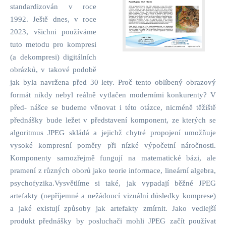
standardizován v roce
1992. Ještě dnes, v roce
2023, všichni používáme
tuto metodu pro kompresi
(a dekompresi) digitálních
obrázků, v takové podobě
jak byla navržena před 30 lety. Proč tento oblíbený obrazový
formát nikdy nebyl reálně vytlačen moderními konkurenty? V
před- nášce se budeme věnovat i této otázce, nicméně těžiště
přednášky bude ležet v představení komponent, ze kterých se
algoritmus JPEG skládá a jejichž chytré propojení umožňuje
vysoké kompresní poměry při nízké výpočetní náročnosti.
Komponenty samozřejmě fungují na matematické bázi, ale
pramení z různých oborů jako teorie informace, lineární algebra,
psychofyzika.Vysvětlíme si také, jak vypadají běžné JPEG
artefakty (nepříjemné a nežádoucí vizuální důsledky komprese)
a jaké existují způsoby jak artefakty zmírnit. Jako vedlejší
produkt přednášky by posluchači mohli JPEG začít používat