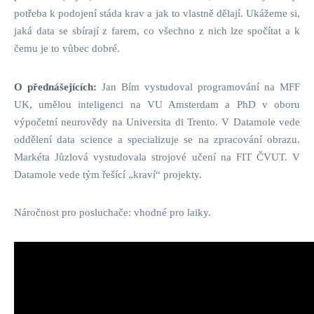
potřeba k podojení stáda krav a jak to vlastně dělají. Ukážeme si,
jaká data se sbírají z farem, co všechno z nich lze spočítat a k
čemu je to vůbec dobré.
O přednášejících:
Jan Bím vystudoval programování na MFF
UK, umělou inteligenci na VU Amsterdam a PhD v oboru
výpočetní neurovědy na Universita di Trento. V Datamole vede
oddělení data science a specializuje se na zpracování obrazu.
Markéta Jůzlová vystudovala strojové učení na FIT ČVUT. V
Datamole vede tým řešící „kraví“ projekty.
Náročnost pro posluchače: vhodné pro laiky.