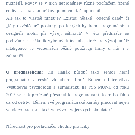
nudnější, kdyby se v nich neproháněly různé počítačem řízené
entity – ať už jako hráčovi pomocníci, či oponenti.
Ale jak to vlastně funguje? Existují nějaké „obecně dané“ či
„léty osvědčené“ postupy, po kterých by herní programátoři a
designéři mohli při vývoji sáhnout? V této přednášce se
podíváme na několik vybraných technik, které pro vývoj umělé
inteligence ve videohrách běžně používají firmy u nás i v
zahraničí.
O přednášejícím:
Jiří Hanák působí jako senior herní
programátor v české videoherní firmě Bohemia Interactive.
Vystudoval psychologii a žurnalistiku na FSS MUNI, od roku
2017 se pak profesně přesunul k programování, které ho táhlo
už od dětství. Během své programátorské kariéry pracoval nejen
ve videohrách, ale také ve vývoji vojenských simulátorů.
Náročnost pro posluchače: vhodné pro laiky.