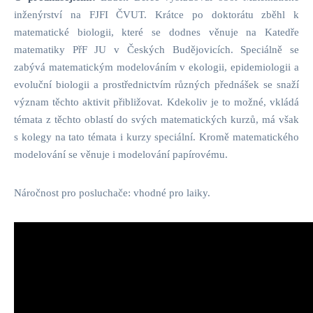
inženýrství na FJFI ČVUT. Krátce po doktorátu zběhl k
matematické biologii, které se dodnes věnuje na Katedře
matematiky PřF JU v Českých Budějovicích. Speciálně se
zabývá matematickým modelováním v ekologii, epidemiologii a
evoluční biologii a prostřednictvím různých přednášek se snaží
význam těchto aktivit přibližovat. Kdekoliv je to možné, vkládá
témata z těchto oblastí do svých matematických kurzů, má však
s kolegy na tato témata i kurzy speciální. Kromě matematického
modelování se věnuje i modelování papírovému.
Náročnost pro posluchače: vhodné pro laiky.