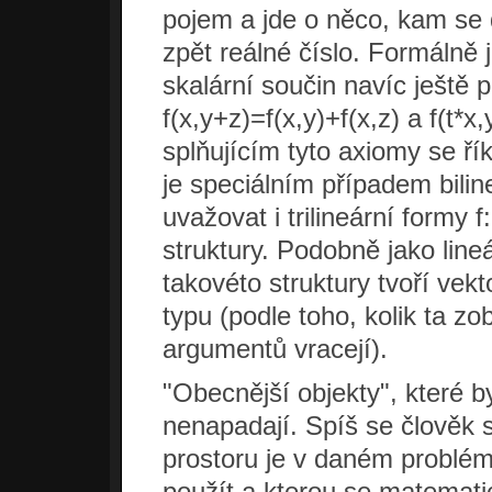
pojem a jde o něco, kam se
zpět reálné číslo. Formálně
skalární součin navíc ještě pl
f(x,y+z)=f(x,y)+f(x,z) a f(t*x
splňujícím tyto axiomy se řík
je speciálním případem bil
uvažovat i trilineární formy
struktury. Podobně jako line
takovéto struktury tvoří vekt
typu (podle toho, kolik ta z
argumentů vracejí).
"Obecnější objekty", které 
nenapadají. Spíš se člověk 
prostoru je v daném problém
použít a kterou se matematic