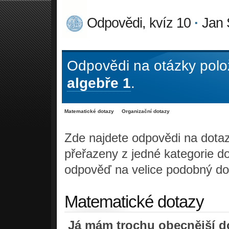
Odpovědi, kvíz 10
·
Jan 
Odpovědi na otázky polo
algebře 1
.
Matematické dotazy
Organizační dotazy
Zde najdete odpovědi na dotaz
přeřazeny z jedné kategorie d
odpověď na velice podobný do
Matematické dotazy
Já mám trochu obecnější do