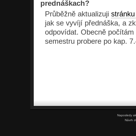
prednáškach?
Průběžně aktualizuji
stránku
jak se vyvíjí přednáška, a 
odpovídat. Obecně počítám s
semestru probere po kap. 7.4
Naposledy ak
Návrh 