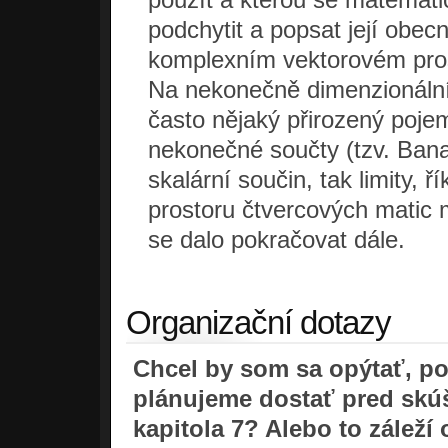
podchytit a popsat její obe
komplexním vektorovém pros
Na nekonečně dimenzionáln
často nějaký přirozený pojem
nekonečné součty (tzv. Ban
skalární součin, tak limity, 
prostoru čtvercových matic 
se dalo pokračovat dále.
Organizační dotazy
Chcel by som sa opýtať, po 
plánujeme dostať pred skú
kapitola 7? Alebo to záleží