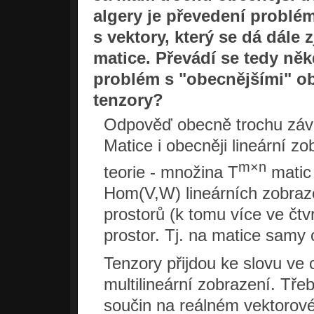
algery je převedení problé
s vektory, který se dá dále
matice. Převádí se tedy ně
problém s "obecnějšími" ob
tenzory?
Odpověď obecně trochu závis
Matice i obecněji lineární zo
m×n
teorie - množina T
matic
Hom(V,W) lineárních zobraz
prostorů (k tomu více ve čtv
prostor. Tj. na matice samy 
Tenzory přijdou ke slovu ve c
multilineární zobrazení. Tře
součin na reálném vektorovém