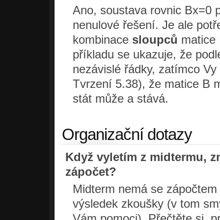
Ano, soustava rovnic Bx=0 pr
nenulové řešení. Je ale potř
kombinace
sloupců
matice 
příkladu se ukazuje, že pod
nezávislé řádky, zatímco Vy 
Tvrzení 5.38), že matice B m
stát může a stává.
Organizační dotazy
Když vyletím z midtermu, 
zápočet?
Midterm nemá se zápočtem n
výsledek zkoušky (v tom sm
Vám pomoci). Přečtěte si, 