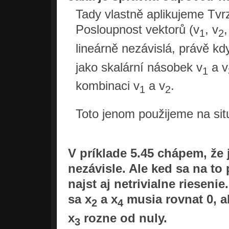
Tady vlastně aplikujeme Tvrze
Posloupnost vektorů (v
, v
,
1
2
lineárně nezávislá, právě kd
jako skalární násobek v
a v
1
kombinaci v
a v
.
1
2
Toto jenom použijeme na situ
V príklade 5.45 chápem, že 
nezávisle. Ale ked sa na t
najst aj netrivialne rieseni
sa x
a x
musia rovnat 0, a
2
4
x
rozne od nuly.
3