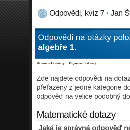
Odpovědi, kvíz 7
·
Jan Š
Odpovědi na otázky polo
algebře 1
.
Matematické dotazy
Organizační dotazy
Zde najdete odpovědi na dotaz
přeřazeny z jedné kategorie d
odpověď na velice podobný do
Matematické dotazy
Jaká je správná odpověď n