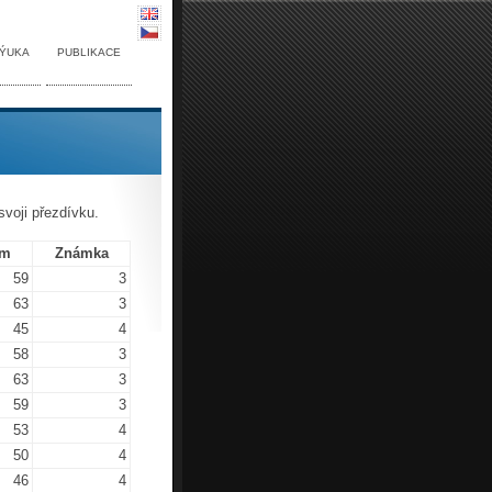
ÝUKA
PUBLIKACE
svoji přezdívku.
em
Známka
59
3
63
3
45
4
58
3
63
3
59
3
53
4
50
4
46
4