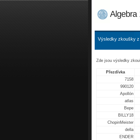
Algebra
Výsledky zkoušky z
Zde jsou výsledky zko
Přezdívka
7158
990120
Apollón
atlas
Bepe
BILLY18
ChopinMeister
della
ENDER