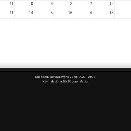
11
0
6
2
2
12
11
14
5
16
4
15
Naposledy aktualizováno 23.05.2023, 10:08.
Návrh designu
Six Shooter Media
.