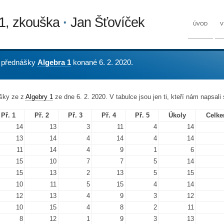
 1, zkouška
·
Jan Šťovíček
ÚVOD
V
 přednášky
Algebra 1
konané 6. 2. 2020.
ušky ze z
Algebry 1
ze dne 6. 2. 2020. V tabulce jsou jen ti, kteří nám napsali 
Př. 1
Př. 2
Př. 3
Př. 4
Př. 5
Úkoly
Celk
14
13
3
11
4
14
13
14
4
14
4
14
11
14
4
9
1
6
15
10
7
7
5
14
15
13
2
13
5
15
10
11
5
15
4
14
12
13
4
9
3
12
10
15
4
8
2
11
8
12
1
9
3
13