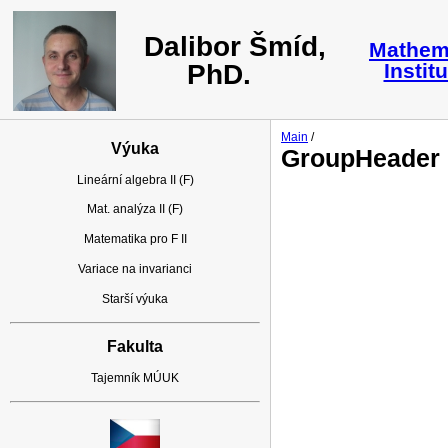
Dalibor Šmíd,
Mathem
PhD.
Instit
Main
/
Výuka
GroupHeader
Lineární algebra II (F)
Mat. analýza II (F)
Matematika pro F II
Variace na invarianci
Starší výuka
Fakulta
Tajemník MÚUK