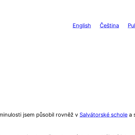
English
Čeština
Pu
 minulosti jsem působil rovněž v
Salvátorské schole
a 