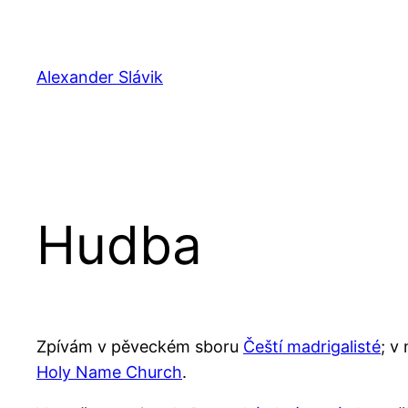
Přeskočit
na
obsah
Alexander Slávik
Hudba
Zpívám v pěveckém sboru
Čeští madrigalisté
; v
Holy Name Church
.