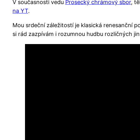
V současnosti vedu
Prosecký chrámový sbor
, t
na YT
.
Mou srdeční záležitostí je klasická renesanční po
si rád zazpívám i rozumnou hudbu rozličných ji