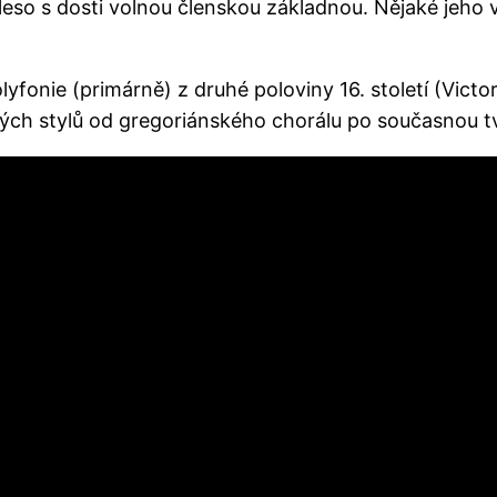
ěleso s dosti volnou členskou základnou. Nějaké jeho
lyfonie (primárně) z druhé poloviny 16. století (Victor
ných stylů od gregoriánského chorálu po současnou t