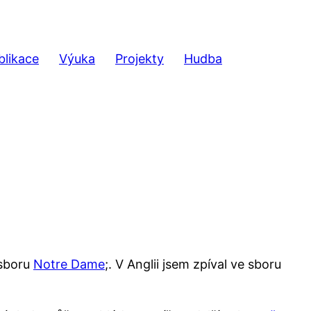
blikace
Výuka
Projekty
Hudba
sboru
Notre Dame
;. V Anglii jsem zpíval ve sboru