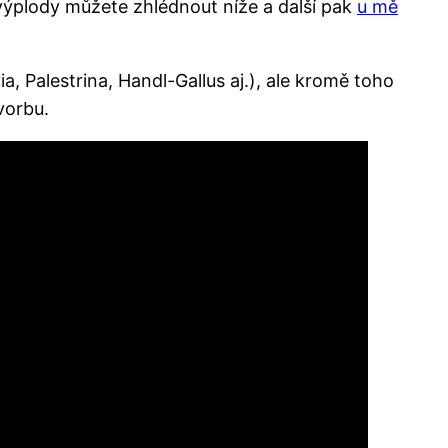
 výplody můžete zhlédnout níže a další pak
u mě
ia, Palestrina, Handl-Gallus aj.), ale kromě toho
vorbu.