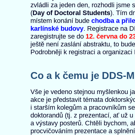
zvládli za jeden den, rozhodli jsme
(
Day of Doctoral Students
). Tím 
místem konání bude
chodba a přil
karlínské budovy
. Registrace na D
zaregistrujte se do
12. června do 2
ještě není zaslání abstraktu, to bud
Podrobněji k registraci a organizac
Co a k čemu je DDS-M
Vše je vedeno stejnou myšlenkou j
akce je představit témata doktorský
i starším kolegům a pracovníkům s
doktorandů (tj. z prezentací, ať už 
a výstavy posterů. Chtěli bychom, 
procvičováním prezentace a splněním