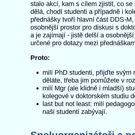
stalo akcí, kam s cílem zjistit, co 
dělá, chodí studenti a případně i ko
přednášky tvoří hlavní část DDS-M,
osobnější prostor pro diskusi s dokt
a je zajímají - jistě delší a osobnějš
určené pro dotazy mezi přednáškam
Proto:
milí PhD studenti, přijďte svý
děláte, třeba jim pomůžete v ro
milí Mgr (ale klidně i mladší) stu
kolegové v doktorském studiu dě
last but not least: milí pedagog
naši studenti zabývají.