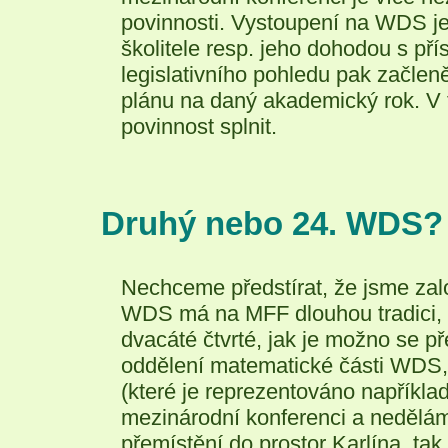
povinnosti. Vystoupení na WDS j
školitele resp. jeho dohodou s př
legislativního pohledu pak začleně
plánu na daný akademický rok. V 
povinnost splnit.
Druhý nebo 24. WDS?
Nechceme předstírat, že jsme zal
WDS má na MFF dlouhou tradici, k
dvacáté čtvrté, jak je možno se p
oddělení matematické části WDS,
(které je reprezentováno napřík
mezinárodní konferenci a nedělám
přemístění do prostor Karlína, ta