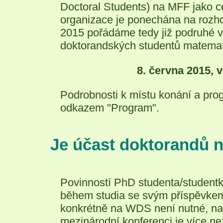
Doctoral Students) na MFF jako celo
organizace je ponechána na rozhod
2015 pořádáme tedy již podruhé 
doktorandských studentů matemat
8. června 2015, 
Podrobnosti k místu konání a pro
odkazem "Program".
Je účast doktorandů 
Povinností PhD studenta/student
během studia se svým příspěvkem 
konkrétně na WDS není nutné, na
mezinárodní konferenci je více n