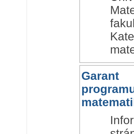
Mate
faku
Kate
mate
Garan
programu
matemati
Inf
str