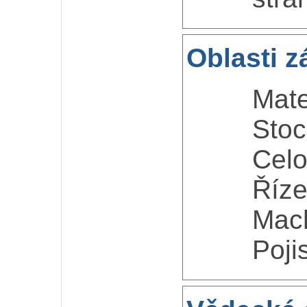
Oblasti z
Mate
Stoc
Celo
Říze
Mach
Poji