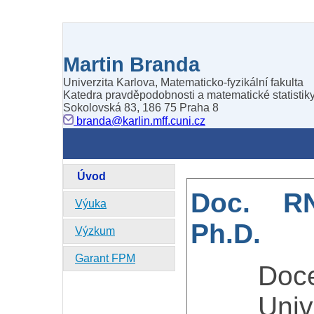
Martin Branda
Univerzita Karlova, Matematicko-fyzikální fakulta
Katedra pravděpodobnosti a matematické statistik
Sokolovská 83, 186 75 Praha 8
branda@karlin.mff.cuni.cz
Úvod
Doc. RN
Výuka
Ph.D.
Výzkum
Garant FPM
Doc
Univ