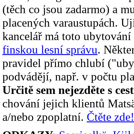
(těch co jsou zadarmo) a mus
placených varaustupách. Uji
kancelář má toto ubytování
finskou lesní správu
. Někte
pravidel přímo chlubí ("ub
podvádějí, např. v počtu pl
Určitě sem nejezděte s ces
chování jejich klientů Mats
a/nebo zpoplatní.
Čtěte zde!