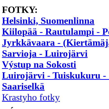
FOTKY:
Helsinki, Suomenlinna
Kiilopää - Rautulampi - P
Jyrkkävaara - (Kiertämäjä
Sarvioja - Luirojärvi
Výstup na Sokosti
Luirojärvi - Tuiskukuru 
Saariselkä
Krastyho fotky