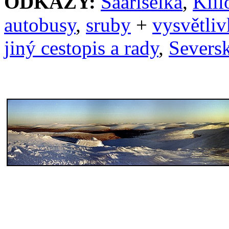
ODKAZY:
Saariselkä
,
Kiil
autobusy
,
sruby
+
vysvětliv
jiný cestopis a rady
,
Seversk