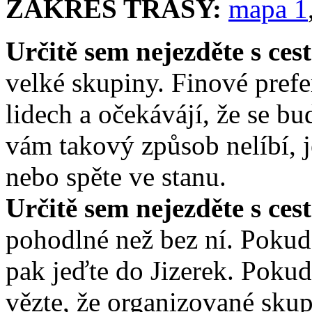
ZÁKRES TRASY:
mapa 1
Určitě sem nejezděte s ces
velké skupiny. Finové prefer
lidech a očekávájí, že se b
vám takový způsob nelíbí, 
nebo spěte ve stanu.
Určitě sem nejezděte s ces
pohodlné než bez ní. Pokud 
pak jeďte do Jizerek. Poku
vězte, že organizované skup