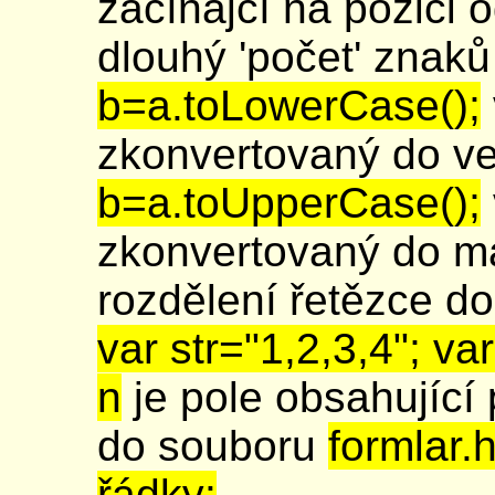
začínajcí na pozici 
dlouhý 'počet' znaků
b=a.toLowerCase();
zkonvertovaný do v
b=a.toUpperCase();
zkonvertovaný do m
rozdělení řetězce do
var str="1,2,3,4"; var 
n
je pole obsahující 
do souboru
formlar.
řádky: