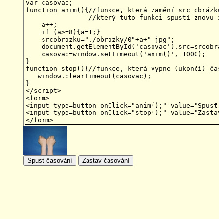
var casovac;

function anim(){//funkce, která zamění src obrázku
                //který tuto funkci spustí znovu z
    a++;

    if (a>=8){a=1;}

    srcobrazku="./obrazky/0"+a+".jpg";

    document.getElementById('casovac').src=srcobra
    casovac=window.setTimeout('anim()', 1000);

}

function stop(){//funkce, která vypne (ukončí) čas
   window.clearTimeout(casovac);

}

</script>

<form>

<input type=button onClick="anim();" value="Spusť 
<input type=button onClick="stop();" value="Zastav