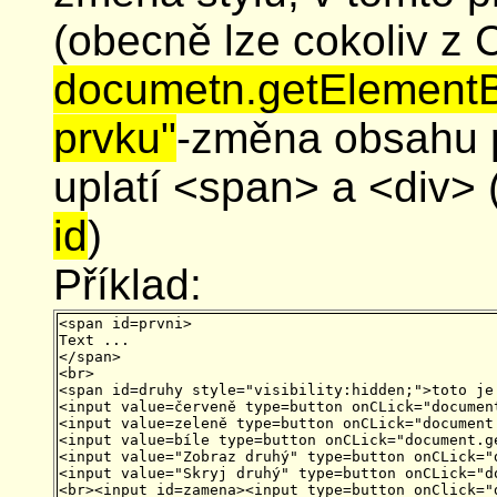
(obecně lze cokoliv z
documetn.getElementB
prvku"
-změna obsahu p
uplatí <span> a <div> 
id
)
Příklad:
<span id=prvni>

Text ...

</span>

<br>

<span id=druhy style="visibility:hidden;">toto je
<input value=červeně type=button onCLick="documen
<input value=zeleně type=button onCLick="document
<input value=bíle type=button onCLick="document.g
<input value="Zobraz druhý" type=button onCLick="
<input value="Skryj druhý" type=button onCLick="d