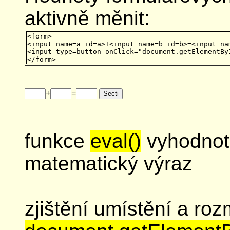
aktivně měnit:
<form>

<input name=a id=a>+<input name=b id=b>=<input nam
<input type=button onClick="document.getElementBy
+
=
funkce
eval()
vyhodnotí
matematický výraz
zjištění umístění a ro