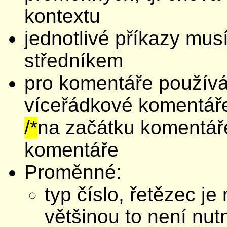
kontextu
jednotlivé příkazy mus
středníkem
pro komentáře použí
víceřádkové komentář
/*
na začátku komentář
komentáře
Proměnné:
typ číslo, řetězec je
většinou to není nu