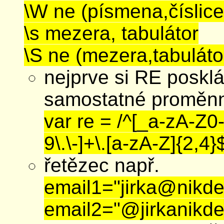
\W ne (písmena,číslice
\s mezera, tabulátor
\S ne (mezera,tabuláto
nejprve si RE posk
samostatné proměn
var re = /^[_a-zA-Z0
9\.\-]+\.[a-zA-Z]{2,4}$
řetězec např.
email1="jirka@nikde
email2="@jirkanikde