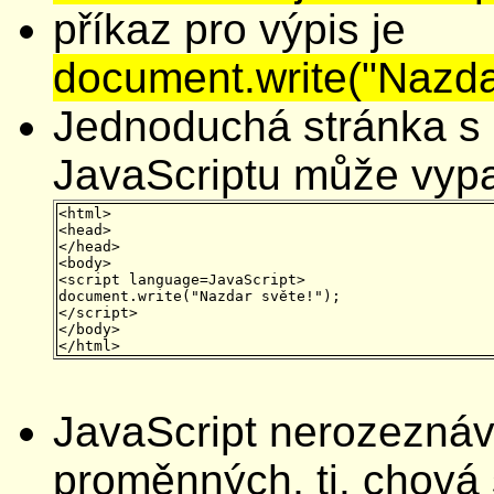
příkaz pro výpis je
document.write("Nazdar
Jednoduchá stránka s
JavaScriptu může vypa
<html>

<head>

</head>

<body>

<script language=JavaScript>

document.write("Nazdar světe!");

</script>

</body>

JavaScript nerozeznáv
proměnných, tj. chová 