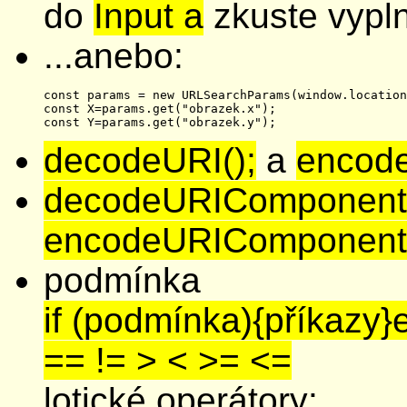
do
Input a
zkuste vypln
...anebo:
const params = new URLSearchParams(window.location
const X=params.get("obrazek.x");

decodeURI();
a
encode
decodeURIComponent(
encodeURIComponent(
podmínka
if (podmínka){příkazy}
== != > < >= <=
lotické operátory: