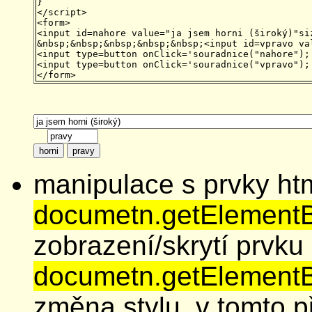
}

</script>

<form>

<input id=nahore value="ja jsem horni (široký)"siz
&nbsp;&nbsp;&nbsp;&nbsp;&nbsp;<input id=vpravo val
<input type=button onClick='souradnice("nahore");'
<input type=button onClick='souradnice("vpravo");'
manipulace s prvky htm
documetn.getElementById(
zobrazení/skrytí prvku
documetn.getElementBy
změna stylu, v tomto p