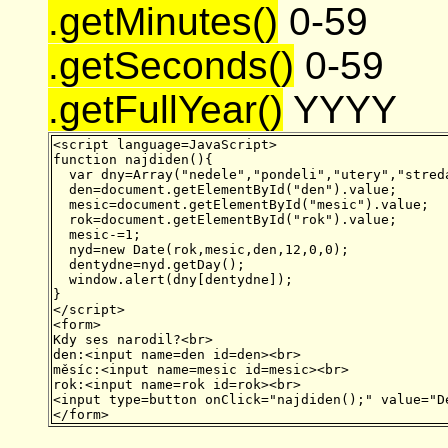
.getMinutes()
0-59
.getSeconds()
0-59
.getFullYear()
YYYY
<script language=JavaScript>

function najdiden(){

  var dny=Array("nedele","pondeli","utery","stred
  den=document.getElementById("den").value;

  mesic=document.getElementById("mesic").value;

  rok=document.getElementById("rok").value;

  mesic-=1;

  nyd=new Date(rok,mesic,den,12,0,0);

  dentydne=nyd.getDay();

  window.alert(dny[dentydne]);

}

</script>

<form>

Kdy ses narodil?<br>

den:<input name=den id=den><br>

měsíc:<input name=mesic id=mesic><br>

rok:<input name=rok id=rok><br>

<input type=button onClick="najdiden();" value="De