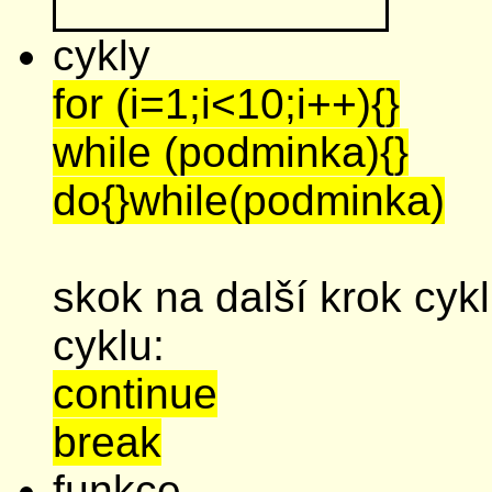
cykly
for (i=1;i<10;i++){}
while (podminka){}
do{}while(podminka)
skok na další krok cyk
cyklu:
continue
break
funkce