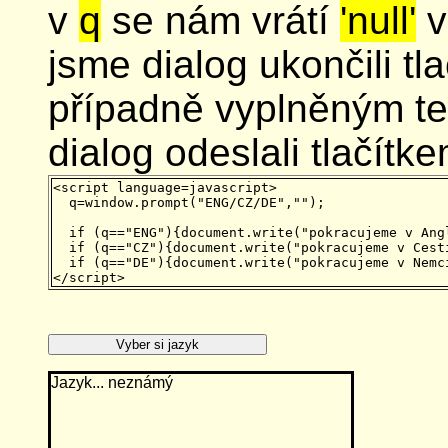
v
q
se nám vrátí
'null'
v
jsme dialog ukončili t
případně vyplněným te
dialog odeslali tlačítk
<script language=javascript>

  q=window.prompt("ENG/CZ/DE","");

  if (q=="ENG"){document.write("pokracujeme v Angl
  if (q=="CZ"){document.write("pokracujeme v Cesti
  if (q=="DE"){document.write("pokracujeme v Nemci
Jazyk... neznámý