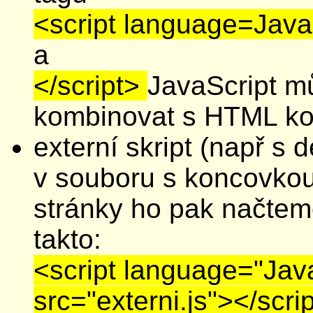
<script language=Java
a
</script>
JavaScript 
kombinovat s HTML k
externí skript (např s d
v souboru s koncovko
stránky ho pak načtem
takto:
<script language="Jav
src="externi.js"></scri