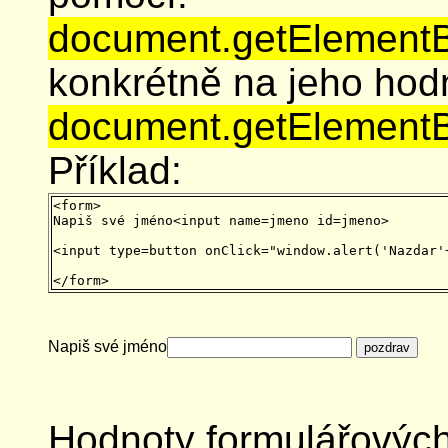
document.getElementB
konkrétně na jeho hod
document.getElementB
Příklad:
<form>

Napiš své jméno<input name=jmeno id=jmeno>
<input type=button onClick="window.alert('Nazdar'
Napiš své jméno
Hodnoty formulářovýc