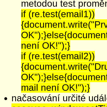
metodou test prom
if (re.test(email1))
{document.write("Prv
OK");}else{document.
není OK!");}
if (re.test(email2))
{document.write("Dru
OK");}else{document
mail není OK!");}
načasování určité udál