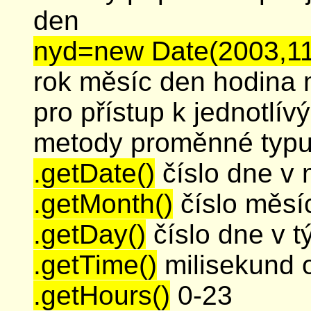
den
nyd=new Date(2003,11
rok měsíc den hodina 
pro přístup k jednotlí
metody proměnné typu
.getDate()
číslo dne v 
.getMonth()
číslo měsí
.getDay()
číslo dne v t
.getTime()
milisekund 
.getHours()
0-23