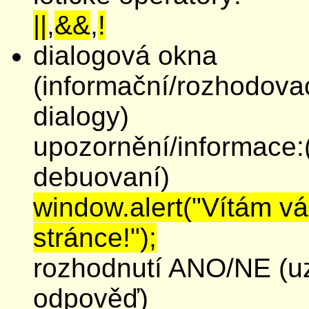
||
,
&&
,
!
dialogová okna
(informační/rozhodova
dialogy)
upozornění/informace:(
debuovaní)
window.alert("Vítám v
stránce!");
rozhodnutí ANO/NE (u
odpověď)