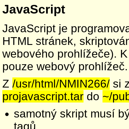
JavaScript
JavaScript je programova
HTML stránek, skriptování
webového prohlížeče). K 
pouze webový prohlížeč.
Z
/usr/html/NMIN266/
si 
projavascript.tar
do
~/pub
samotný skript musí b
tagů