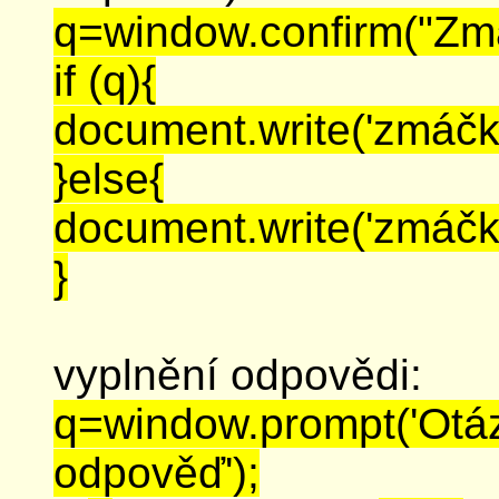
q=window.confirm("Zmáč
if (q){
document.write('zmáčkl
}else{
document.write('zmáčkl'
}
vyplnění odpovědi:
q=window.prompt('Otáz
odpověď');