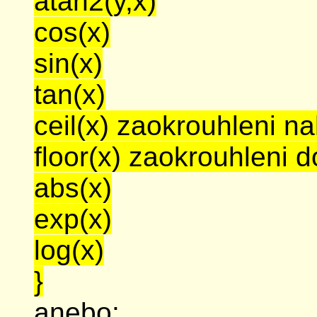
atan2(y,x)
cos(x)
sin(x)
tan(x)
ceil(x) zaokrouhleni n
floor(x) zaokrouhleni d
abs(x)
exp(x)
log(x)
}
anebo: