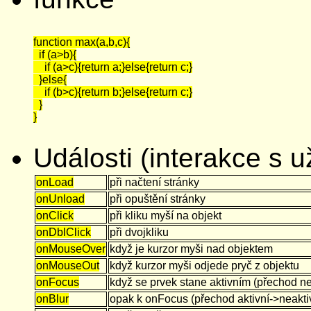
function max(a,b,c){

  if (a>b){

    if (a>c){return a;}else{return c;}

  }else{

    if (b>c){return b;}else{return c;}

  }

Události (interakce s u
onLoad
při načtení stránky
onUnload
při opuštění stránky
onClick
při kliku myší na objekt
onDblClick
při dvojkliku
onMouseOver
když je kurzor myši nad objektem
onMouseOut
když kurzor myši odjede pryč z objektu
onFocus
když se prvek stane aktivním (přechod nea
onBlur
opak k onFocus (přechod aktivní->neakti