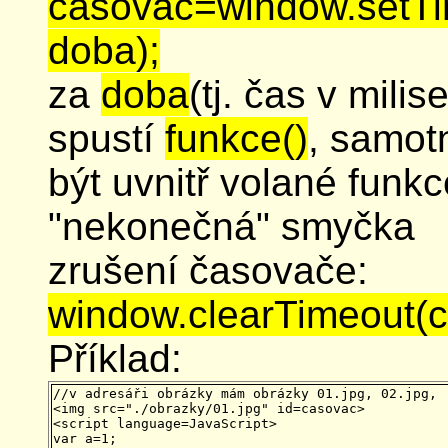
casovac=window.setTim
doba);
za
doba
(tj. čas v mili
spustí
funkce()
, samot
být uvnitř volané funkce
"nekonečná" smyčka
zrušení časovače:
window.clearTimeout(c
Příklad:
//v adresáři obrázky mám obrázky 01.jpg, 02.jpg, .
<img src="./obrazky/01.jpg" id=casovac>

<script language=JavaScript>

var a=1;
