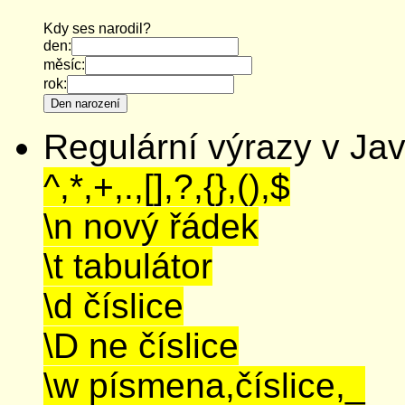
Kdy ses narodil?
den:
měsíc:
rok:
Regulární výrazy v Ja
^,*,+,.,[],?,{},(),$
\n nový řádek
\t tabulátor
\d číslice
\D ne číslice
\w písmena,číslice,_