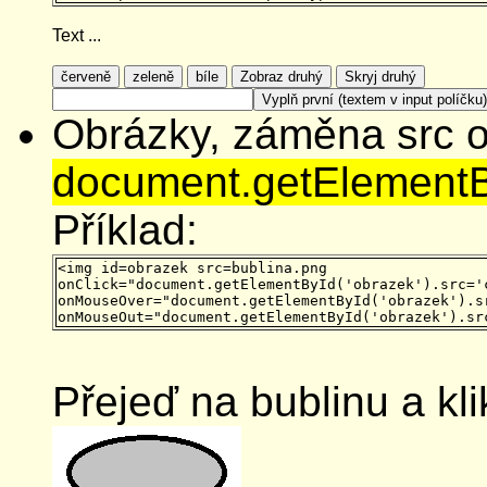
Text ...
Obrázky, záměna src o
document.getElementBy
Příklad:
<img id=obrazek src=bublina.png 

onClick="document.getElementById('obrazek').src='c
onMouseOver="document.getElementById('obrazek').sr
Přejeď na bublinu a kli