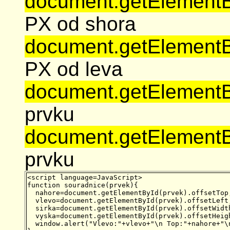
document.getElementByI
PX od shora
document.getElementByI
PX od leva
document.getElementByI
prvku
document.getElementByI
prvku
<script language=JavaScript>

function souradnice(prvek){

  nahore=document.getElementById(prvek).offsetTop;
  vlevo=document.getElementById(prvek).offsetLeft;
  sirka=document.getElementById(prvek).offsetWidth
  vyska=document.getElementById(prvek).offsetHeigh
  window.alert("Vlevo:"+vlevo+"\n Top:"+nahore+"\