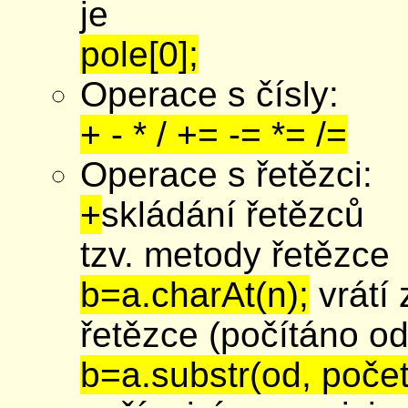
je
pole[0];
Operace s čísly:
+ - * / += -= *= /=
Operace s řetězci:
+
skládání řetězců
tzv. metody řetězce
b=a.charAt(n);
vrátí 
řetězce (počítáno od
b=a.substr(od, počet