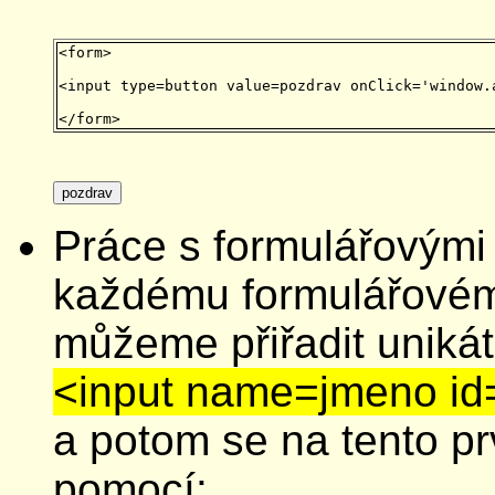
<form>
<input type=button value=pozdrav onClick='window.
Práce s formulářovými 
každému formulářové
můžeme přiřadit uniká
<input name=jmeno i
a potom se na tento p
pomocí: