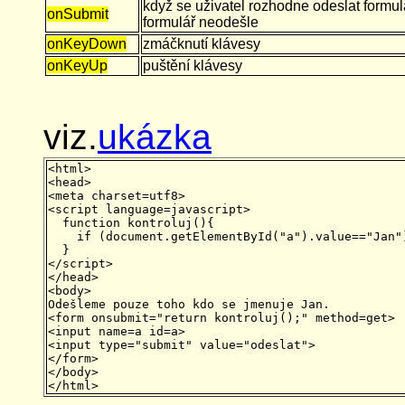
když se uživatel rozhodne odeslat formul
onSubmit
formulář neodešle
onKeyDown
zmáčknutí klávesy
onKeyUp
puštění klávesy
viz.
ukázka
<html>

<head>

<meta charset=utf8>

<script language=javascript>

  function kontroluj(){

    if (document.getElementById("a").value=="Jan"
  }

</script>

</head>

<body>

Odešleme pouze toho kdo se jmenuje Jan.

<form onsubmit="return kontroluj();" method=get>

<input name=a id=a>

<input type="submit" value="odeslat">

</form>

</body>
