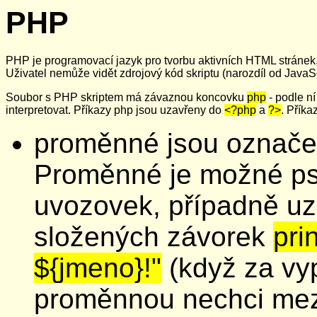
PHP
PHP je programovací jazyk pro tvorbu aktivních HTML stránek, 
Uživatel nemůže vidět zdrojový kód skriptu (narozdíl od JavaSc
Soubor s PHP skriptem má závaznou koncovku
php
- podle n
interpretovat. Příkazy php jsou uzavřeny do
<?php
a
?>
. Příka
proměnné jsou označ
Proměnné je možné psá
uvozovek, případně uz
složených závorek
pri
${jmeno}!"
(když za vy
proměnnou nechci mez