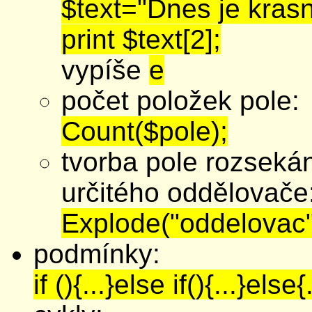
$text="Dnes je kras
print $text[2];
vypíše
e
počet položek pole:
Count($pole);
tvorba pole rozseká
určitého oddělovače
Explode("oddelovac",
podmínky:
if (){...}else if(){...}else{.