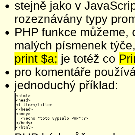
stejně jako v JavaScri
rozeznávány typy pro
PHP funkce můžeme, c
malých písmenek týče,
print $a;
je totéž co
Pri
pro komentáře použí
jednoduchý příklad:
<html>

<head>

<title></title>

</head>

<body>

  <?echo "toto vypsalo PHP";?>

</body>
