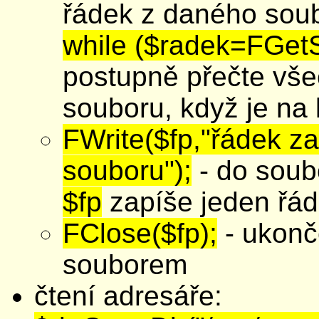
řádek z daného sou
while ($radek=FGetS(
postupně přečte vše
souboru, když je na 
FWrite($fp,"řádek z
souboru");
- do soub
$fp
zapíše jeden řá
FClose($fp);
- ukonč
souborem
čtení adresáře: