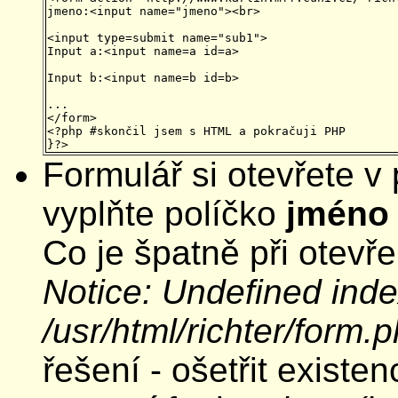
jmeno:<input name="jmeno"><br>

<input type=submit name="sub1">

Input a:<input name=a id=a>
Input b:<input name=b id=b>
...

</form>

<?php #skončil jsem s HTML a pokračuji PHP

Formulář si otevřete v 
vyplňte políčko
jméno
Co je špatně při otevře
Notice: Undefined inde
/usr/html/richter/form.p
řešení - ošetřit existe