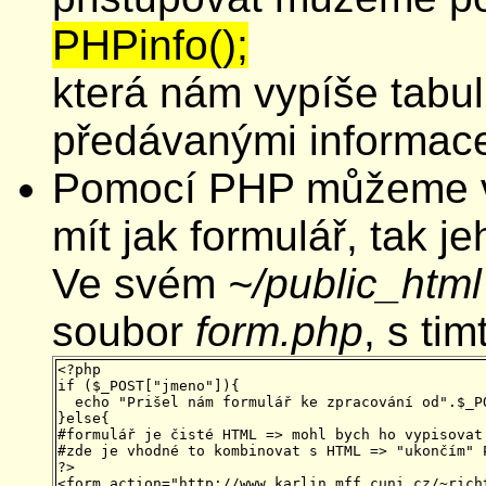
PHPinfo();
která nám vypíše tabul
předávanými informac
Pomocí PHP můžeme v
mít jak formulář, tak j
Ve svém
~/public_html
soubor
form.php
, s ti
<?php

if ($_POST["jmeno"]){

  echo "Prišel nám formulář ke zpracování od".$_PO
}else{

#formulář je čisté HTML => mohl bych ho vypisovat 
#zde je vhodné to kombinovat s HTML => "ukončím" P
?>

<form action="http://www.karlin.mff.cuni.cz/~richt