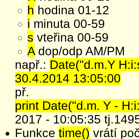
h
hodina 01-12
i
minuta 00-59
s
vteřina 00-59
A
dop/odp AM/PM
např.:
Date("d.m.Y H:i:
30.4.2014 13:05:00
př.
print Date("d.m. Y - H:i:s
2017 - 10:05:35 tj.14
Funkce
time()
vrátí poč