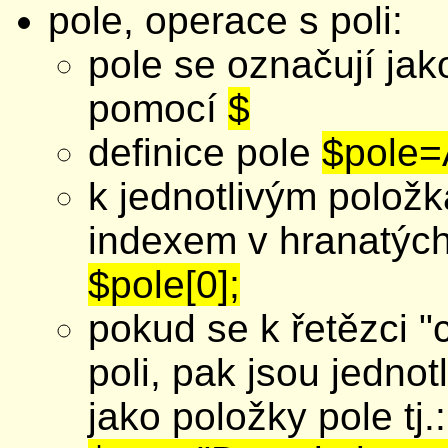
pole, operace s poli:
pole se označují ja
pomocí
$
definice pole
$pole=A
k jednotlivým polož
indexem v hranatýc
$pole[0];
pokud se k řetězci 
poli, pak jsou jedno
jako položky pole tj.: