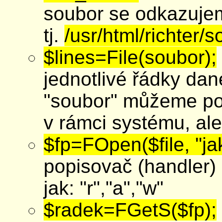
soubor se odkazuje
tj.
/usr/html/richter/
$lines=File(soubor);
jednotlivé řádky da
"soubor" můžeme po
v rámci systému, al
$fp=FOpen($file, "jak
popisovač (handler
jak: "r","a","w"
$radek=FGetS($fp);