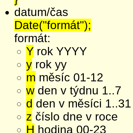
datum/čas
Date("formát");
formát:
Y
rok YYYY
y
rok yy
m
měsíc 01-12
w
den v týdnu 1..7
d
den v měsíci 1..31
z
číslo dne v roce
H
hodina 00-23