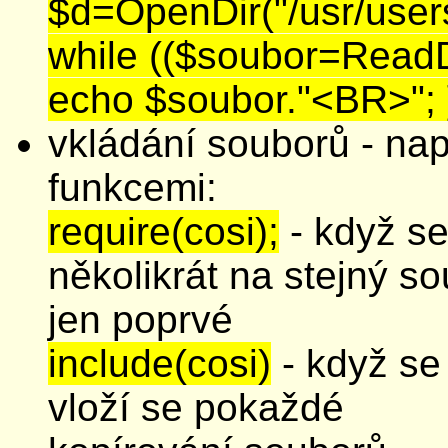
$d=OpenDir("/usr/users
while (($soubor=ReadD
echo $soubor."<BR>"; 
vkládání souborů - nap
funkcemi:
require(cosi);
- když se
několikrát na stejný so
jen poprvé
include(cosi)
- když se 
vloží se pokaždé