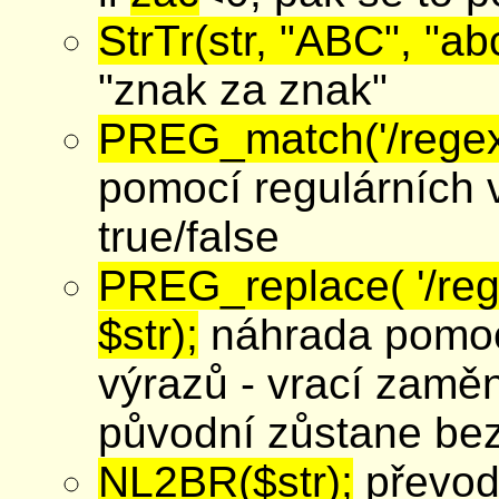
StrTr(str, "ABC", "abc
"znak za znak"
PREG_match('/regexp/
pomocí regulárních v
true/false
PREG_replace( '/reg
$str);
náhrada pomoc
výrazů - vrací zamě
původní zůstane be
NL2BR($str);
převod