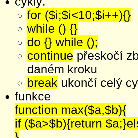
cykly:
for ($i;$i<10;$i++){}
while () {}
do {} while ();
continue
přeskočí zb
daném kroku
break
ukončí celý cy
funkce
function max($a,$b){
if ($a>$b){return $a;}el
}