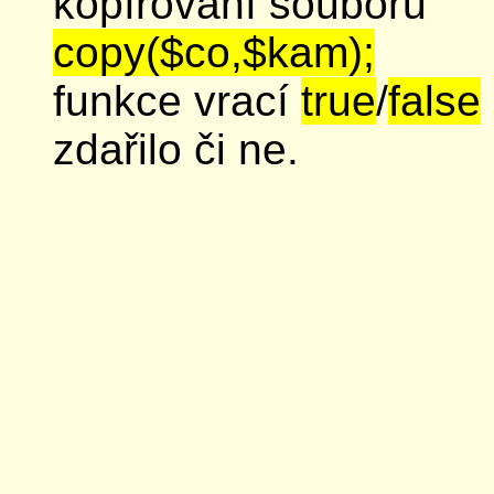
kopírování souborů
copy($co,$kam);
funkce vrací
true
/
false
zdařilo či ne.