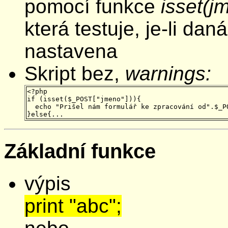
pomocí funkce
isset(
která testuje, je-li da
nastavena
Skript bez,
warnings:
<?php

if (isset($_POST["jmeno"])){

  echo "Prišel nám formulář ke zpracování od".$_PO
Základní funkce
výpis
print "abc";