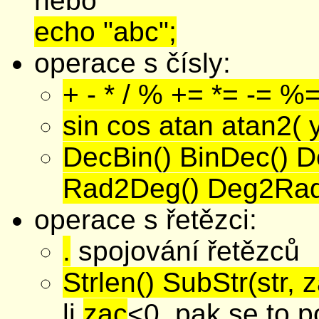
nebo
echo "abc";
operace s čísly:
+ - * / % += *= -= %
sin cos atan atan2( y,
DecBin() BinDec() 
Rad2Deg() Deg2Rad
operace s řetězci:
.
spojování řetězců
Strlen() SubStr(str, z
li
zac
<0, pak se to p