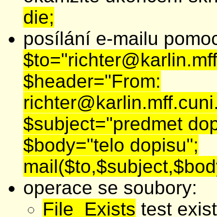
die;
posílání e-mailu pomo
$to="richter@karlin.mff
$header="From:
richter@karlin.mff.cuni
$subject="predmet dop
$body="telo dopisu";
mail($to,$subject,$bod
operace se soubory:
File_Exists
test exis