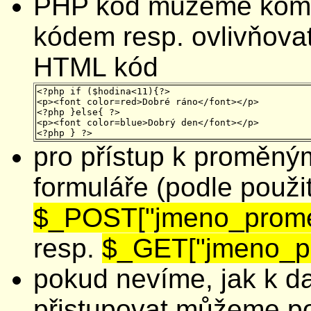
PHP kód můžeme kom
kódem resp. ovlivňova
HTML kód
<?php if ($hodina<11){?>

<p><font color=red>Dobré ráno</font></p>

<?php }else{ ?>

<p><font color=blue>Dobrý den</font></p>

pro přístup k proměný
formuláře (podle použi
$_POST["jmeno_prom
resp.
$_GET["jmeno_p
pokud nevíme, jak k 
přistupovat můžeme po