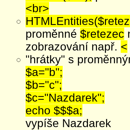
<br>
HTMLEntities($retez
proměnné
$retezec
zobrazování např.
<
"hrátky" s proměnný
$a="b";
$b="c";
$c="Nazdarek";
echo $$$a;
vypíše Nazdarek