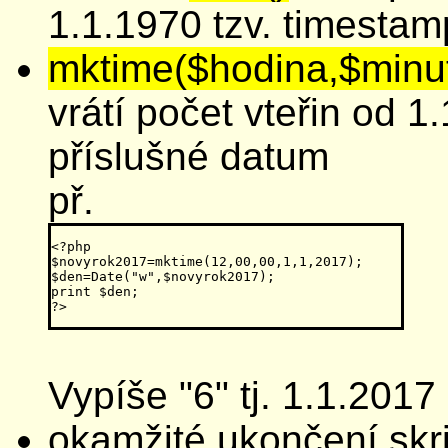
1.1.1970 tzv. timestam
mktime($hodina,$minut
vrátí počet vteřin od 1
příslušné datum
př.
<?php

$novyrok2017=mktime(12,00,00,1,1,2017);

$den=Date("w",$novyrok2017);

print $den;

Vypíše "6" tj. 1.1.2017
okamžité ukončení skri