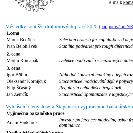
e-mail:
kpms
Výsledky soutěže diplomových prací 2025
(podporováno NR
1.cena
Marek Bedřich
Selection criteria for copula-based de
Ivan Bělohlávek
Stabilita podvariet pro rough diferenciá
2. cena
Martin Romaňák
Detekce bodů změn v tenzorových date
3. cena
Igor Böhm
Náhodné konvexní množiny a jejich roz
Oleksandr Kornijčuk
Stochastické modelování dějů v polykry
Filip Šťastný
Regularita nehladkých trajektorií
Jan Zemčík
Stochastická optimalizace v logistický
Vyhlášení Ceny Josefa Štěpána za výjimečnou bakalářskou
Výjimečná bakalářská práce
Investor preferences modelling using fr
Adam Vinklárek
dominance
Vynikající bakalářská práce