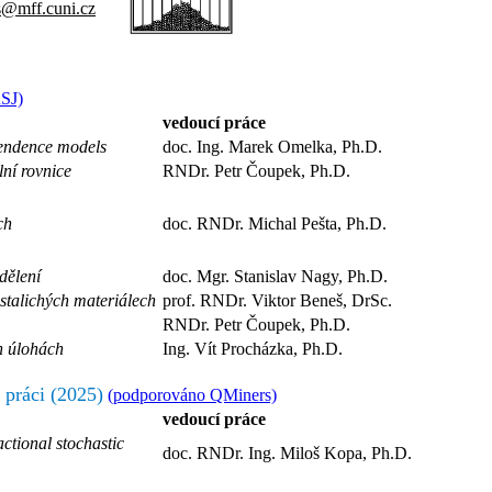
@mff.cuni.cz
SJ)
vedoucí práce
pendence models
doc. Ing. Marek Omelka, Ph.D.
lní rovnice
RNDr. Petr Čoupek, Ph.D.
ch
doc. RNDr. Michal Pešta, Ph.D.
dělení
doc. Mgr. Stanislav Nagy, Ph.D.
stalichých materiálech
prof. RNDr. Viktor Beneš, DrSc.
RNDr. Petr Čoupek, Ph.D.
ch úlohách
Ing. Vít Procházka, Ph.D.
 práci (2025)
(podporováno QMiners)
vedoucí práce
actional stochastic
doc. RNDr. Ing. Miloš Kopa, Ph.D.