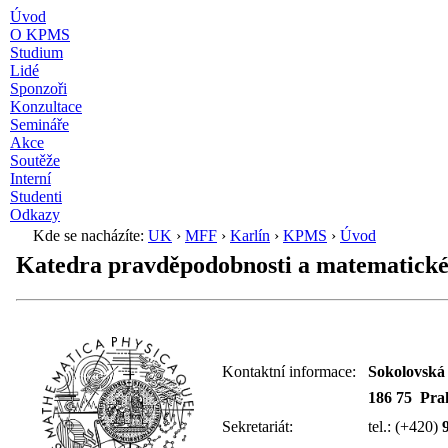
Úvod
O KPMS
Studium
Lidé
Sponzoři
Konzultace
Semináře
Akce
Soutěže
Interní
Studenti
Odkazy
Kde se nacházíte:
UK
›
MFF
›
Karlín
›
KPMS
›
Úvod
Katedra pravděpodobnosti a matematické
Kontaktní informace:
Sokolovská
186 75 Pra
Sekretariát:
tel.: (+420)