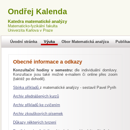
Ondřej Kalenda
Katedra matematické analýzy
Matematicko-fyzikální fakulta
Univerzita Karlova v Praze
Úvodní stránka
Výuka
Obor Matematická analýza
Publika
Obecné informace a odkazy
Konzultační hodiny v semestru:
dle individuální domluvy.
Konzultace jsou také možné e-mailem či online přes zoom
(taktéž po dohodě).
Sbírka příkladů
z matematické analýzy - sestavil Pavel Pyrih
Archiv přednášených kurzů
Archiv příkladů ke cvičením
Archiv zkouškových písemek
Důkazy některých tvrzení